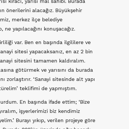
ısı kiracı, yarısı mal sahibi. Burada
ın önerilerini alacağız. Büyükşehir
imiz, merkez ilçe belediye
ip, ne yapılacağını konuşacağız.
liliği var. Ben en başında ilgililere ve
sanayi sitesi yapacaksanız, en az 2 bin
 sanayi sitesini tamamen kaldıralım.
şlasına götürmek ve yarısını da burada
 zorlaştırır. ‘Sanayi sitesinde alt yapı
türelim’ teklifimi de yapmıştım.
urdum. En başında ifade ettim; ‘Bize
yıralım, işyerlerimizi biz kendimiz
lim.’ Burayı yıkıp, verilen projeye göre