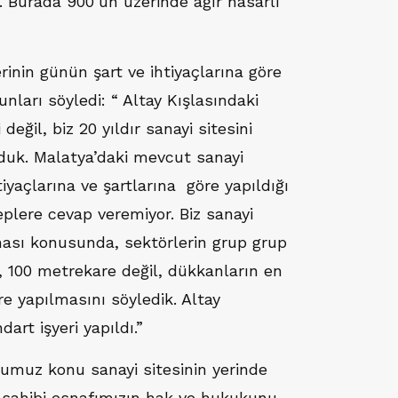
 Burada 900’ün üzerinde ağır hasarlı
erinin günün şart ve ihtiyaçlarına göre
unları söyledi: “ Altay Kışlasındaki
eğil, biz 20 yıldır sanayi sitesini
duk. Malatya’daki mevcut sanayi
tiyaçlarına ve şartlarına göre yapıldığı
eplere cevap veremiyor. Biz sanayi
nması konusunda, sektörlerin grup grup
0, 100 metrekare değil, dükkanların en
e yapılmasını söyledik. Altay
art işyeri yapıldı.”
umuz konu sanayi sitesinin yerinde
 sahibi esnafımızın hak ve hukukunu