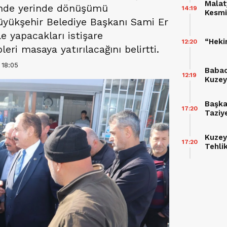
Malat
sinde yerinde dönüşümü
14:19
Kesmi
Büyükşehir Belediye Başkanı Sami Er
Konut
le yapacakları istişare
“Heki
12:20
eri masaya yatırılacağını belirtti.
 18:05
Babac
12:19
Kuzey 
Takvi
Başka
17:20
Taziy
Buluş
Kuzey
17:20
Tehli