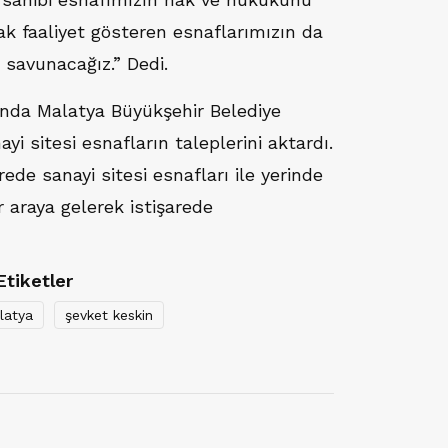
ak faaliyet gösteren esnaflarımızın da
savunacağız.” Dedi.
ında Malatya Büyükşehir Belediye
yi sitesi esnafların taleplerini aktardı.
ede sanayi sitesi esnafları ile yerinde
r araya gelerek istişarede
Etiketler
latya
şevket keskin