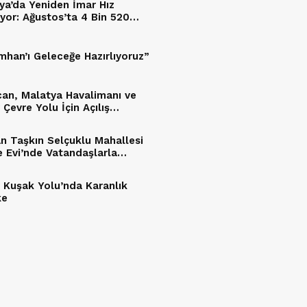
ya’da Yeniden İmar Hız
yor: Ağustos’ta 4 Bin 520
un Anahtarı Teslim Edilecek
mhan’ı Geleceğe Hazırlıyoruz”
an, Malatya Havalimanı ve
Çevre Yolu İçin Açılış
mini Duyurdu
n Taşkın Selçuklu Mahallesi
e Evi’nde Vatandaşlarla
tu
 Kuşak Yolu’nda Karanlık
ke