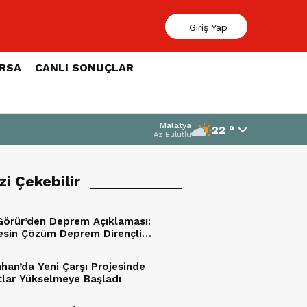
Giriş Yap
ORSA
CANLI SONUÇLAR
Malatya
22 °
Az Bulutlu
izi Çekebilir
Görür’den Deprem Açıklaması:
esin Çözüm Deprem Dirençli
er Oluşturmak”
han’da Yeni Çarşı Projesinde
tlar Yükselmeye Başladı