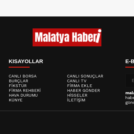
KISAYOLLAR
E-
CANLI BORSA
CANLI SONUÇLAR
BURÇLAR
CANLI TV
FİKSTÜR
FİRMA EKLE
FİRMA REHBERİ
HABER GÖNDER
mal
HAVA DURUMU
HİSSELER
habe
KÜNYE
İLETİŞİM
gönd