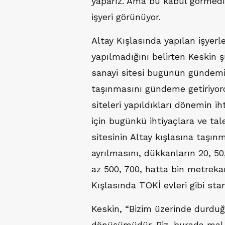
yaparız. Ama bu kabul görmedi.
işyeri görünüyor.
Altay Kışlasında yapılan işyerl
yapılmadığını belirten Keskin ş
sanayi sitesi bugünün gündemi d
taşınmasını gündeme getiriyor
siteleri yapıldıkları dönemin ih
için bugünkü ihtiyaçlara ve tal
sitesinin Altay kışlasına taşı
ayrılmasını, dükkanların 20, 5
az 500, 700, hatta bin metrekar
Kışlasında TOKİ evleri gibi stand
Keskin, “Bizim üzerinde durduğ
dönüşümüdür. Biz, burada mal