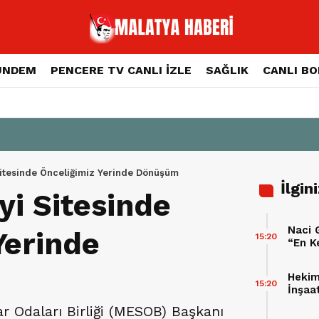
ÜNDEM
PENCERE TV CANLI İZLE
SAĞLIK
CANLI B
Sitesinde Önceliğimiz Yerinde Dönüşüm
İlgin
yi Sitesinde
Naci 
Yerinde
15:20
“En K
Kentl
Hekim
15:20
İnşaa
r Odaları Birliği (MESOB) Başkanı