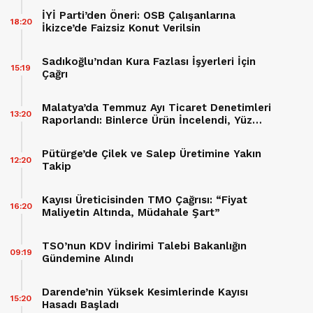
İYİ Parti’den Öneri: OSB Çalışanlarına
18:20
İkizce’de Faizsiz Konut Verilsin
Sadıkoğlu’ndan Kura Fazlası İşyerleri İçin
15:19
Çağrı
Malatya’da Temmuz Ayı Ticaret Denetimleri
13:20
Raporlandı: Binlerce Ürün İncelendi, Yüz
Binlerce Lira Cez Kesildi
Pütürge’de Çilek ve Salep Üretimine Yakın
12:20
Takip
Kayısı Üreticisinden TMO Çağrısı: “Fiyat
16:20
Maliyetin Altında, Müdahale Şart”
TSO’nun KDV İndirimi Talebi Bakanlığın
09:19
Gündemine Alındı
Darende’nin Yüksek Kesimlerinde Kayısı
15:20
Hasadı Başladı