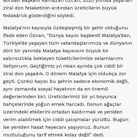
Borsası Başkanı Ramazan Özcan, 2025 yılında yaşanan
zirai don felaketinin ardından üreticilerin büyük
fedakârlık gösterdiğini söyledi.
Malatya’nın kayısıyla özdeşleşmiş bir şehir olduğunu
ifade eden Özcan, “Dünya kayısı başkenti Malatya’dan,
Türkiye’de yaşayan tüm vatandaşlarımıza ve dünyanın
dört bir yanında Malatya kayısısını büyük bir
sabırsızlıkla bekleyen tüketicilerimize selamlarımı
iletiyorum. Geçtiğimiz yıl nisan ayında çok ciddi bir
zirai don yaşadık. O dönem Malatya için oldukça zor
geçti. Çünkü kayısı bu şehrin sadece ekonomik değil,
aynı zamanda sosyal hayatının da en önemli
değerlerinden biri. Üreticilerimiz bir yıl boyunca
bahçelerinde yoğun emek harcadı. Donun ağaçlar
üzerindeki etkilerini ortadan kaldırmak ve yeniden
verim alabilmek için ciddi çalışmalar yürüttü. Bugün
ise yeniden hasat heyecanı yaşıyoruz. Bunun
mutluluğunu tarif etmek kolay değil” dedi.