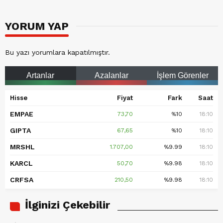
YORUM YAP
Bu yazı yorumlara kapatılmıştır.
Artanlar
Azalanlar
İşlem Görenler
Hisse
Fiyat
Fark
Saat
EMPAE
73,70
%10
18:10
GIPTA
67,65
%10
18:10
MRSHL
1.707,00
%9.99
18:10
KARCL
50,70
%9.98
18:10
CRFSA
210,50
%9.98
18:10
İlginizi Çekebilir