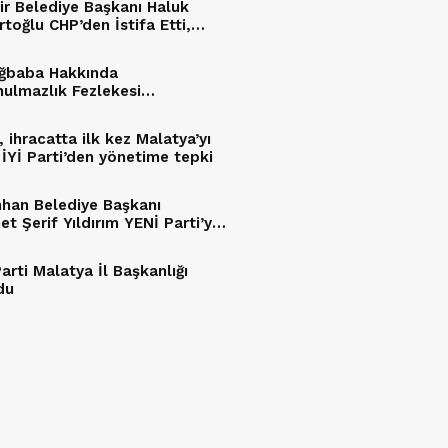
ir Belediye Başkanı Haluk
toğlu CHP’den İstifa Etti,
arti’ye Katıldı
Ağbaba Hakkında
ulmazlık Fezlekesi
lendi
, ihracatta ilk kez Malatya’yı
: İYİ Parti’den yönetime tepki
han Belediye Başkanı
t Şerif Yıldırım YENİ Parti’ye
ı
arti Malatya İl Başkanlığı
du