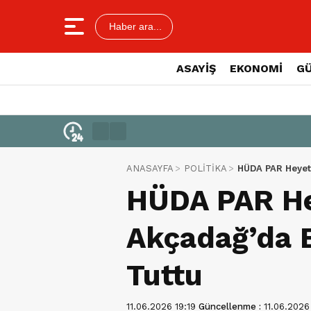
Haber ara...
ASAYİŞ
EKONOMİ
G
ANASAYFA
POLİTİKA
HÜDA PAR Heyeti
HÜDA PAR He
Akçadağ’da E
Tuttu
11.06.2026 19:19
Güncellenme :
11.06.2026