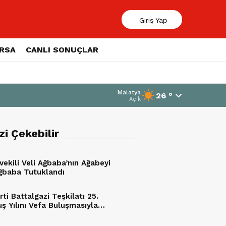
Giriş Yap
ORSA
CANLI SONUÇLAR
Malatya
26 °
Açık
izi Çekebilir
vekili Veli Ağbaba’nın Ağabeyi
ğbaba Tutuklandı
ti Battalgazi Teşkilatı 25.
uş Yılını Vefa Buluşmasıyla
dı