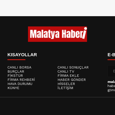
KISAYOLLAR
E-
CANLI BORSA
CANLI SONUÇLAR
BURÇLAR
CANLI TV
FİKSTÜR
FİRMA EKLE
FİRMA REHBERİ
HABER GÖNDER
mal
HAVA DURUMU
HİSSELER
habe
KÜNYE
İLETİŞİM
gönd