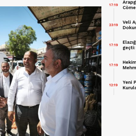
Arapg
17:19
Cömer
Yeni P
Veli 
23:19
Dokun
Düzen
Elazığ
17:19
geçti
Hekim
17:19
Mehme
Katıld
Yeni P
12:19
Kurul