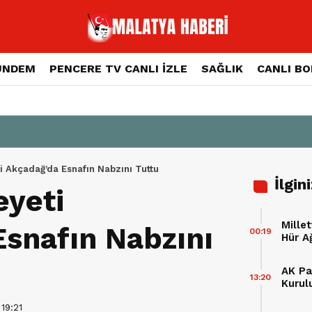
ÜNDEM
PENCERE TV CANLI İZLE
SAĞLIK
CANLI B
 Akçadağ’da Esnafın Nabzını Tuttu
İlgin
yeti
Millet
snafın Nabzını
00:19
Hür A
AK Par
13:20
Kurul
Kutla
 19:21