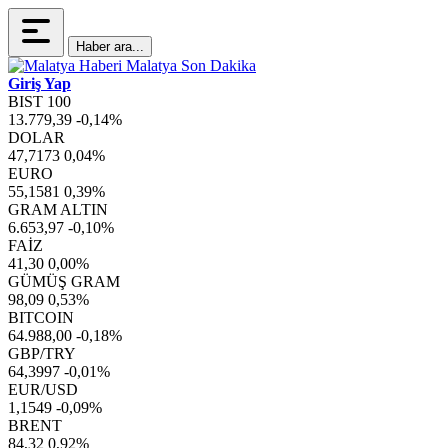
Haber ara...
Giriş Yap
BIST 100
13.779,39
-0,14%
DOLAR
47,7173
0,04%
EURO
55,1581
0,39%
GRAM ALTIN
6.653,97
-0,10%
FAİZ
41,30
0,00%
GÜMÜŞ GRAM
98,09
0,53%
BITCOIN
64.988,00
-0,18%
GBP/TRY
64,3997
-0,01%
EUR/USD
1,1549
-0,09%
BRENT
84,32
0,92%