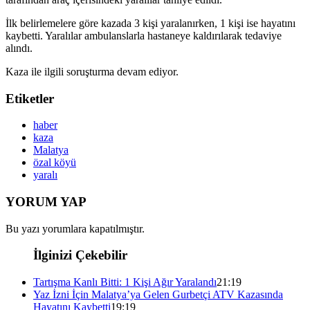
İlk belirlemelere göre kazada 3 kişi yaralanırken, 1 kişi ise hayatını
kaybetti. Yaralılar ambulanslarla hastaneye kaldırılarak tedaviye
alındı.
Kaza ile ilgili soruşturma devam ediyor.
Etiketler
haber
kaza
Malatya
özal köyü
yaralı
YORUM YAP
Bu yazı yorumlara kapatılmıştır.
İlginizi Çekebilir
Tartışma Kanlı Bitti: 1 Kişi Ağır Yaralandı
21:19
Yaz İzni İçin Malatya’ya Gelen Gurbetçi ATV Kazasında
Hayatını Kaybetti
19:19