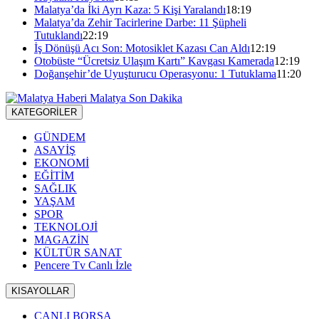
Malatya’da İki Ayrı Kaza: 5 Kişi Yaralandı
18:19
Malatya’da Zehir Tacirlerine Darbe: 11 Şüpheli
Tutuklandı
22:19
İş Dönüşü Acı Son: Motosiklet Kazası Can Aldı
12:19
Otobüste “Ücretsiz Ulaşım Kartı” Kavgası Kamerada
12:19
Doğanşehir’de Uyuşturucu Operasyonu: 1 Tutuklama
11:20
KATEGORİLER
GÜNDEM
ASAYİŞ
EKONOMİ
EĞİTİM
SAĞLIK
YAŞAM
SPOR
TEKNOLOJİ
MAGAZİN
KÜLTÜR SANAT
Pencere Tv Canlı İzle
KISAYOLLAR
CANLI BORSA