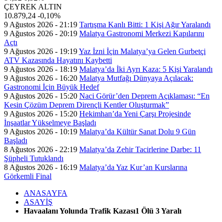
ÇEYREK ALTIN
10.879,24
-0,10%
9 Ağustos 2026 - 21:19
Tartışma Kanlı Bitti: 1 Kişi Ağır Yaralandı
9 Ağustos 2026 - 20:19
Malatya Gastronomi Merkezi Kapılarını
Açtı
9 Ağustos 2026 - 19:19
Yaz İzni İçin Malatya’ya Gelen Gurbetçi
ATV Kazasında Hayatını Kaybetti
9 Ağustos 2026 - 18:19
Malatya’da İki Ayrı Kaza: 5 Kişi Yaralandı
9 Ağustos 2026 - 16:20
Malatya Mutfağı Dünyaya Açılacak:
Gastronomi İçin Büyük Hedef
9 Ağustos 2026 - 15:20
Naci Görür’den Deprem Açıklaması: “En
Kesin Çözüm Deprem Dirençli Kentler Oluşturmak”
9 Ağustos 2026 - 15:20
Hekimhan’da Yeni Çarşı Projesinde
İnşaatlar Yükselmeye Başladı
9 Ağustos 2026 - 10:19
Malatya’da Kültür Sanat Dolu 9 Gün
Başladı
8 Ağustos 2026 - 22:19
Malatya’da Zehir Tacirlerine Darbe: 11
Şüpheli Tutuklandı
8 Ağustos 2026 - 16:19
Malatya’da Yaz Kur’an Kurslarına
Görkemli Final
ANASAYFA
ASAYİŞ
Havaalanı Yolunda Trafik Kazası1 Ölü 3 Yaralı