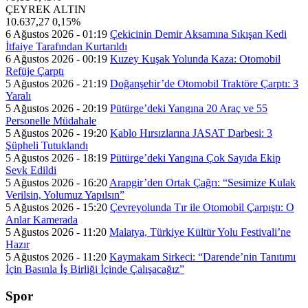
ÇEYREK ALTIN
10.637,27
0,15%
6 Ağustos 2026 - 01:19
Çekicinin Demir Aksamına Sıkışan Kedi
İtfaiye Tarafından Kurtarıldı
6 Ağustos 2026 - 00:19
Kuzey Kuşak Yolunda Kaza: Otomobil
Refüje Çarptı
5 Ağustos 2026 - 21:19
Doğanşehir’de Otomobil Traktöre Çarptı: 3
Yaralı
5 Ağustos 2026 - 20:19
Pütürge’deki Yangına 20 Araç ve 55
Personelle Müdahale
5 Ağustos 2026 - 19:20
Kablo Hırsızlarına JASAT Darbesi: 3
Şüpheli Tutuklandı
5 Ağustos 2026 - 18:19
Pütürge’deki Yangına Çok Sayıda Ekip
Sevk Edildi
5 Ağustos 2026 - 16:20
Arapgir’den Ortak Çağrı: “Sesimize Kulak
Verilsin, Yolumuz Yapılsın”
5 Ağustos 2026 - 15:20
Çevreyolunda Tır ile Otomobil Çarpıştı: O
Anlar Kamerada
5 Ağustos 2026 - 11:20
Malatya, Türkiye Kültür Yolu Festivali’ne
Hazır
5 Ağustos 2026 - 11:20
Kaymakam Sirkeci: “Darende’nin Tanıtımı
İçin Basınla İş Birliği İçinde Çalışacağız”
Spor