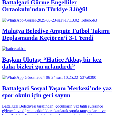
Battalgazi Görme Engelliler
Ortaokulu’ndan Türkiye 3.lüğü!
Malatya Belediye Ampute Futbol Takımı
Deplasmanda Keçiören’i 3-1 Yendi
Başkan Ulutaş: “Hatice Akbaş bir kez
daha bizleri gururlandırdı”
Battalgazi Sosyal Yaşam Merkezi’nde yaz
spor okulu için geri sayım
Battalgazi Belediyesi tarafından, çocukların yaz tatili süresince
eğlenceli ve öğretici etkinliklere katılarak sporla tanışmalarını ve