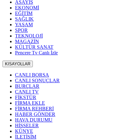
ASAYİŞ
EKONOMİ
EĞİTİM
SAĞLIK
YAŞAM
SPOR
TEKNOLOJİ
MAGAZİN
KÜLTÜR SANAT
Pencere Tv Canlı İzle
KISAYOLLAR
CANLI BORSA
CANLI SONUÇLAR
BURÇLAR
CANLI TV
FİKSTÜR
FİRMA EKLE
FİRMA REHBERİ
HABER GÖNDER
HAVA DURUMU
HİSSELER
KÜNYE
İLETİŞİM