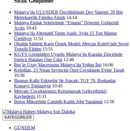
Sıcak Gelişmeler
Malatya’da ULUSDER Öncülüğünde Dev Yatırım: 20 Bin
Metrekarelik Fabrika Alındı
14:14
Malatya Emlak Sektöründe “Entapu” Dönemi: Görkemli
Açılış
10:43
Malatya’da Alternatif Tarım Atağı: Ayda 15 Ton Mantar
Üretiliyor
11:51
Okulda Şiddete Karşı Örnek Model: Mercan Koleji’nde Sevgi
Temelli Eğitim
15:51
KGYS Görüntüleri Uyardı: Malatya’da Kazalar Zincirinde
Sürücü Hataları Öne Çıktı
12:46
İbiş’in Uzay Macerasına Malatya’da Yoğun İlgi
16:06
Keloğlan, 23 Nisan Sevincini Özel Çocukların Evine Taşıdı
10:36
Basının Kalbi Eskişehir’de Atacak: TGF 70. Başkanlar
Konseyi Toplanıyor
10:45
Mercan: Çocuklarımızı Korumazsak Geleceğimizi
Kaybederiz
11:11
Beton Mikserinin Çarptığı Kadın Ağır Yaralandı
12:56
KATEGORİLER
GÜNDEM