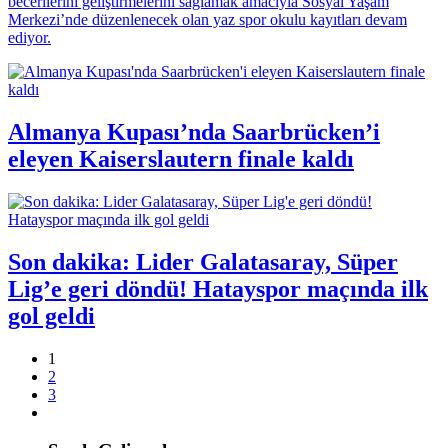
becerilerini geliştirmelerini sağlamak amacıyla Sosyal Yaşam
Merkezi’nde düzenlenecek olan yaz spor okulu kayıtları devam
ediyor.
Almanya Kupası’nda Saarbrücken’i
eleyen Kaiserslautern finale kaldı
Son dakika: Lider Galatasaray, Süper
Lig’e geri döndü! Hatayspor maçında ilk
gol geldi
1
2
3