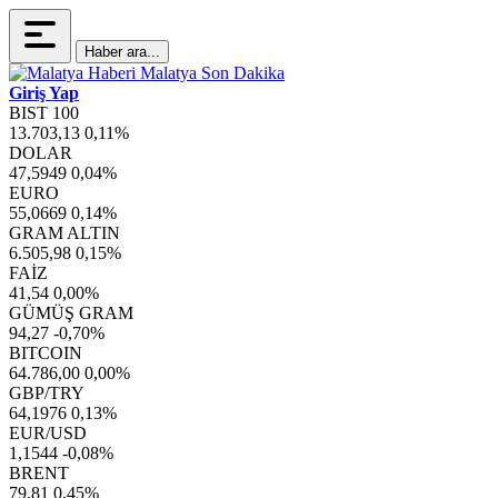
Haber ara...
Giriş Yap
BIST 100
13.703,13
0,11%
DOLAR
47,5949
0,04%
EURO
55,0669
0,14%
GRAM ALTIN
6.505,98
0,15%
FAİZ
41,54
0,00%
GÜMÜŞ GRAM
94,27
-0,70%
BITCOIN
64.786,00
0,00%
GBP/TRY
64,1976
0,13%
EUR/USD
1,1544
-0,08%
BRENT
79,81
0,45%