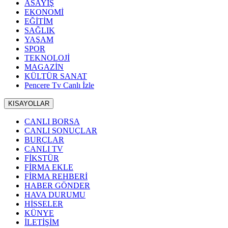
ASAYİŞ
EKONOMİ
EĞİTİM
SAĞLIK
YAŞAM
SPOR
TEKNOLOJİ
MAGAZİN
KÜLTÜR SANAT
Pencere Tv Canlı İzle
KISAYOLLAR
CANLI BORSA
CANLI SONUÇLAR
BURÇLAR
CANLI TV
FİKSTÜR
FİRMA EKLE
FİRMA REHBERİ
HABER GÖNDER
HAVA DURUMU
HİSSELER
KÜNYE
İLETİŞİM