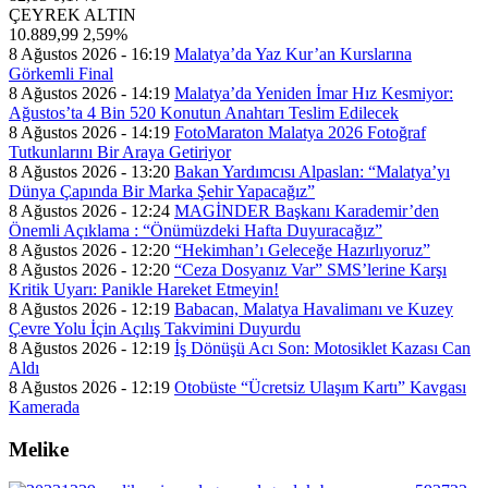
ÇEYREK ALTIN
10.889,99
2,59%
8 Ağustos 2026 - 16:19
Malatya’da Yaz Kur’an Kurslarına
Görkemli Final
8 Ağustos 2026 - 14:19
Malatya’da Yeniden İmar Hız Kesmiyor:
Ağustos’ta 4 Bin 520 Konutun Anahtarı Teslim Edilecek
8 Ağustos 2026 - 14:19
FotoMaraton Malatya 2026 Fotoğraf
Tutkunlarını Bir Araya Getiriyor
8 Ağustos 2026 - 13:20
Bakan Yardımcısı Alpaslan: “Malatya’yı
Dünya Çapında Bir Marka Şehir Yapacağız”
8 Ağustos 2026 - 12:24
MAGİNDER Başkanı Karademir’den
Önemli Açıklama : “Önümüzdeki Hafta Duyuracağız”
8 Ağustos 2026 - 12:20
“Hekimhan’ı Geleceğe Hazırlıyoruz”
8 Ağustos 2026 - 12:20
“Ceza Dosyanız Var” SMS’lerine Karşı
Kritik Uyarı: Panikle Hareket Etmeyin!
8 Ağustos 2026 - 12:19
Babacan, Malatya Havalimanı ve Kuzey
Çevre Yolu İçin Açılış Takvimini Duyurdu
8 Ağustos 2026 - 12:19
İş Dönüşü Acı Son: Motosiklet Kazası Can
Aldı
8 Ağustos 2026 - 12:19
Otobüste “Ücretsiz Ulaşım Kartı” Kavgası
Kamerada
Melike