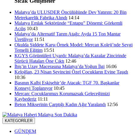
Sıcak Gelişmeler
Malatya’da ULUSDER Öncülüğünde Dev Yatırım: 20 Bin
Metrekarelik Fabrika Alındı
14:14
Malatya Emlak Sektöründe “Entapu” Dönemi: Görkemli
Açılış
10:43
Malatya’da Alternatif Tarım Atağı: Ayda 15 Ton Mantar
Üretiliyor
11:51
Okulda Şiddete Karşı Örnek Model: Mercan Koleji’nde Sevgi
Temelli Eğitim
15:51
KGYS Görüntüleri Uyardı: Malatya’da Kazalar Zincirinde
Sürücü Hataları Öne Çıktı
12:46
İbiş’in Uzay Macerasına Malatya’da Yoğun İlgi
16:06
Keloğlan, 23 Nisan Sevincini Özel Çocukların Evine Taşıdı
10:36
Basının Kalbi Eskişehir’de Atacak: TGF 70. Başkanlar
Konseyi Toplanıyor
10:45
Mercan: Çocuklarımızı Korumazsak Geleceğimizi
Kaybederiz
11:11
Beton Mikserinin Çarptığı Kadın Ağır Yaralandı
12:56
KATEGORİLER
GÜNDEM