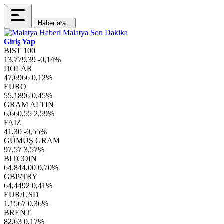
Haber ara...
Giriş Yap
BIST 100
13.779,39
-0,14%
DOLAR
47,6966
0,12%
EURO
55,1896
0,45%
GRAM ALTIN
6.660,55
2,59%
FAİZ
41,30
-0,55%
GÜMÜŞ GRAM
97,57
3,57%
BITCOIN
64.844,00
0,70%
GBP/TRY
64,4492
0,41%
EUR/USD
1,1567
0,36%
BRENT
82,63
0,17%