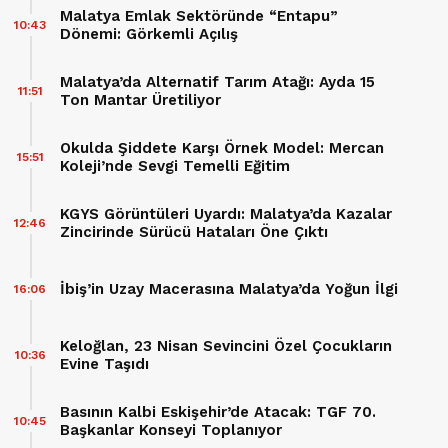
Malatya Emlak Sektöründe “Entapu”
10:43
Dönemi: Görkemli Açılış
Malatya’da Alternatif Tarım Atağı: Ayda 15
11:51
Ton Mantar Üretiliyor
Okulda Şiddete Karşı Örnek Model: Mercan
15:51
Koleji’nde Sevgi Temelli Eğitim
KGYS Görüntüleri Uyardı: Malatya’da Kazalar
12:46
Zincirinde Sürücü Hataları Öne Çıktı
İbiş’in Uzay Macerasına Malatya’da Yoğun İlgi
16:06
Keloğlan, 23 Nisan Sevincini Özel Çocukların
10:36
Evine Taşıdı
Basının Kalbi Eskişehir’de Atacak: TGF 70.
10:45
Başkanlar Konseyi Toplanıyor