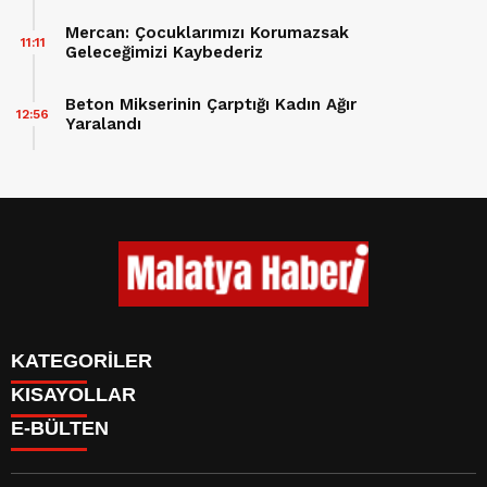
Mercan: Çocuklarımızı Korumazsak
11:11
Geleceğimizi Kaybederiz
Beton Mikserinin Çarptığı Kadın Ağır
12:56
Yaralandı
KATEGORİLER
KISAYOLLAR
GÜNDEM
E-BÜLTEN
ASAYİŞ
CANLI BORSA
EKONOMİ
CANLI SONUÇLAR
EĞİTİM
BURÇLAR
SAĞLIK