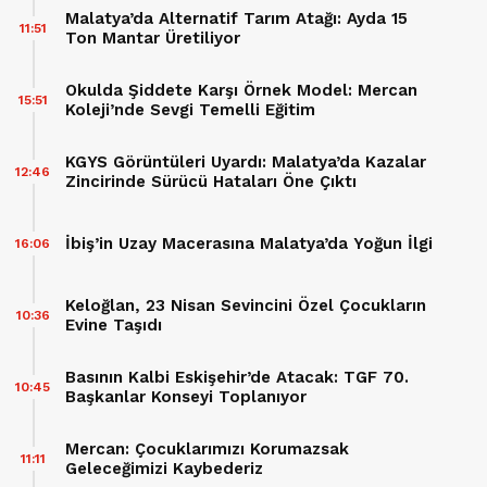
Malatya’da Alternatif Tarım Atağı: Ayda 15
11:51
Ton Mantar Üretiliyor
Okulda Şiddete Karşı Örnek Model: Mercan
15:51
Koleji’nde Sevgi Temelli Eğitim
KGYS Görüntüleri Uyardı: Malatya’da Kazalar
12:46
Zincirinde Sürücü Hataları Öne Çıktı
İbiş’in Uzay Macerasına Malatya’da Yoğun İlgi
16:06
Keloğlan, 23 Nisan Sevincini Özel Çocukların
10:36
Evine Taşıdı
Basının Kalbi Eskişehir’de Atacak: TGF 70.
10:45
Başkanlar Konseyi Toplanıyor
Mercan: Çocuklarımızı Korumazsak
11:11
Geleceğimizi Kaybederiz