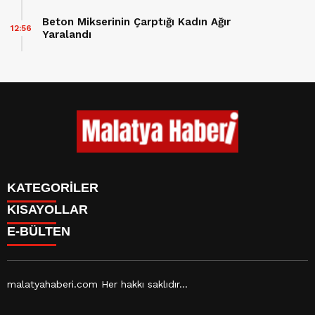
Beton Mikserinin Çarptığı Kadın Ağır
12:56
Yaralandı
KATEGORİLER
KISAYOLLAR
GÜNDEM
E-BÜLTEN
ASAYİŞ
CANLI BORSA
EKONOMİ
CANLI SONUÇLAR
EĞİTİM
BURÇLAR
SAĞLIK
CANLI TV
YAŞAM
malatyahaberi.com Her hakkı saklıdır...
FİKSTÜR
SPOR
FİRMA EKLE
TEKNOLOJİ
malatyahaberi.com
e-bültenine abone olarak, tarafınıza
FİRMA REHBERİ
MAGAZİN