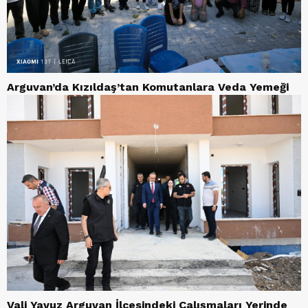
Arguvan’da Kızıldaş’tan Komutanlara Veda Yemeği
Vali Yavuz Arguvan İlçesindeki Çalışmaları Yerinde