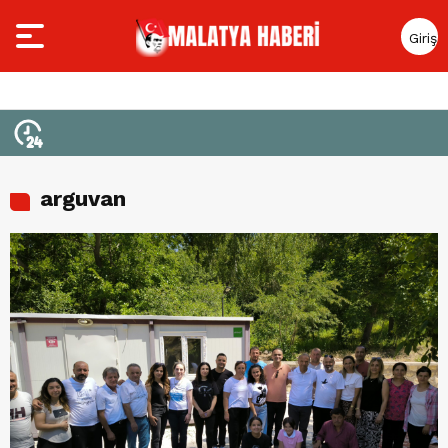
Giriş
Yap
arguvan