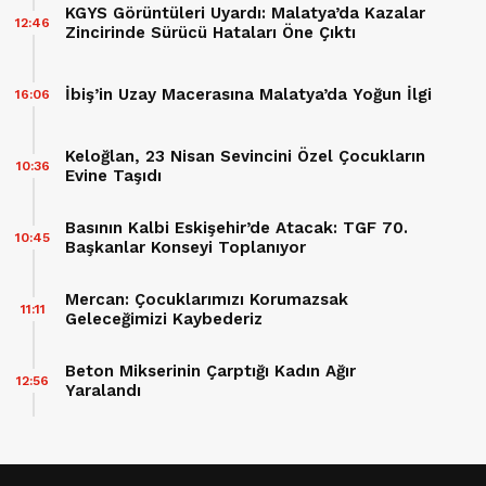
KGYS Görüntüleri Uyardı: Malatya’da Kazalar
12:46
Zincirinde Sürücü Hataları Öne Çıktı
İbiş’in Uzay Macerasına Malatya’da Yoğun İlgi
16:06
Keloğlan, 23 Nisan Sevincini Özel Çocukların
10:36
Evine Taşıdı
Basının Kalbi Eskişehir’de Atacak: TGF 70.
10:45
Başkanlar Konseyi Toplanıyor
Mercan: Çocuklarımızı Korumazsak
11:11
Geleceğimizi Kaybederiz
Beton Mikserinin Çarptığı Kadın Ağır
12:56
Yaralandı