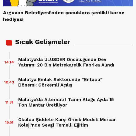
Arguvan Belediyesi’nden çocuklara şenlikli karne
hediyesi
Sıcak Gelişmeler
Malatya’da ULUSDER Öncülüğünde Dev
14:14
Yatırım: 20 Bin Metrekarelik Fabrika Alındı
Malatya Emlak Sektöründe “Entapu”
10:43
Dönemi: Görkemli Açılış
Malatya’da Alternatif Tarım Atağı: Ayda 15
11:51
Ton Mantar Üretiliyor
Okulda Şiddete Karşı Örnek Model: Mercan
15:51
Koleji’nde Sevgi Temelli Eğitim