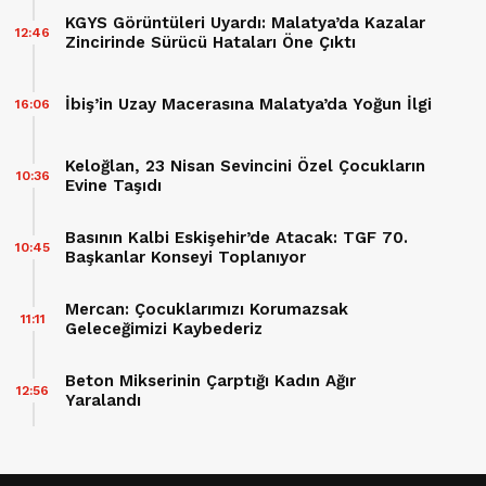
KGYS Görüntüleri Uyardı: Malatya’da Kazalar
12:46
Zincirinde Sürücü Hataları Öne Çıktı
İbiş’in Uzay Macerasına Malatya’da Yoğun İlgi
16:06
Keloğlan, 23 Nisan Sevincini Özel Çocukların
10:36
Evine Taşıdı
Basının Kalbi Eskişehir’de Atacak: TGF 70.
10:45
Başkanlar Konseyi Toplanıyor
Mercan: Çocuklarımızı Korumazsak
11:11
Geleceğimizi Kaybederiz
Beton Mikserinin Çarptığı Kadın Ağır
12:56
Yaralandı