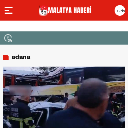
Giriş
Yap
adana