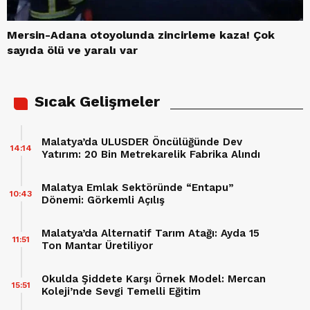
Mersin-Adana otoyolunda zincirleme kaza! Çok
sayıda ölü ve yaralı var
Sıcak Gelişmeler
Malatya’da ULUSDER Öncülüğünde Dev
14:14
Yatırım: 20 Bin Metrekarelik Fabrika Alındı
Malatya Emlak Sektöründe “Entapu”
10:43
Dönemi: Görkemli Açılış
Malatya’da Alternatif Tarım Atağı: Ayda 15
11:51
Ton Mantar Üretiliyor
Okulda Şiddete Karşı Örnek Model: Mercan
15:51
Koleji’nde Sevgi Temelli Eğitim