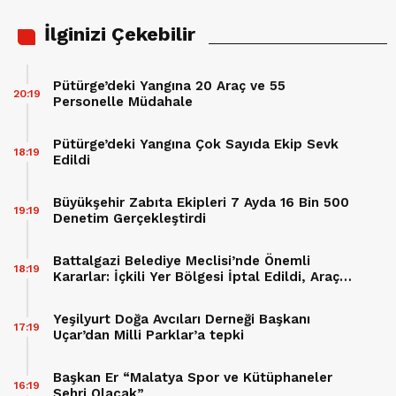
İlginizi Çekebilir
Pütürge’deki Yangına 20 Araç ve 55
20:19
Personelle Müdahale
Pütürge’deki Yangına Çok Sayıda Ekip Sevk
18:19
Edildi
Büyükşehir Zabıta Ekipleri 7 Ayda 16 Bin 500
19:19
Denetim Gerçekleştirdi
Battalgazi Belediye Meclisi’nde Önemli
18:19
Kararlar: İçkili Yer Bölgesi İptal Edildi, Araç
Hibesi Onaylandı
Yeşilyurt Doğa Avcıları Derneği Başkanı
17:19
Uçar’dan Milli Parklar’a tepki
Başkan Er “Malatya Spor ve Kütüphaneler
16:19
Şehri Olacak”