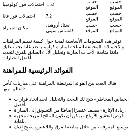
حسب
حسب
1.52
احتمالات فوز كولومبيا
الموقع
الموقع
حسب
حسب
7.2
احتمالات فوز غانا
الموقع
الموقع
حسب
حسب
استاد أروهيد،
مكان المباراة
الموقع
الموقع
كانساس سيتي
توفر هذه المعلومات الأساسية لمحة حول كيفية تقييم المراهنات
والاحتمالات المختلفة المتاحة لمباراة كولومبيا ضد غانا. يجب عليك
دائمًا متابعة الأحداث الجارية وتحليل الأداء السابق للفرق لتحديد
أفضل الخيارات.
الفوائد الرئيسية للمراهنة
هناك العديد من الفوائد المرتبطة بالمراهنة على مباريات كأس
العالم، منها:
انخفاض المخاطر - يتيح لك البحث والتحليل الجيد اتخاذ قرارات
أفضل.
زيادة الإثارة - يضيف عنصرًا إضافيًا من التشويق إلى المباراة.
فرص لتحقيق الأرباح - يمكن أن تكون النتائج المربحة مجزية
للغاية.
توسيع المعرفة - من خلال متابعة الفرق واللاعبين، يصبح لديك