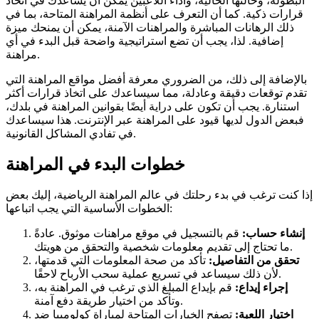
البطولة، وحالتها الحالية، وأداء اللاعبين يمكن أن يساعدك في اتخاذ
قرارات ذكية. كما أن التعرف على أنظمة المراهنة المتاحة، بما في
ذلك الرهانات المباشرة والمراهنات الآمنة، يمكن أن يمنحك ميزة
إضافية. لذا، يجب أن تضع استراتيجية واضحة قبل البدء في أي
مراهنة.
بالإضافة إلى ذلك، من الضروري معرفة أفضل مواقع المراهنة التي
تقدم توقعات دقيقة وعادلة، مما سيساعدك على اتخاذ قرارات أكثر
استنارة. يجب أن تكون على دراية أيضًا بقوانين المراهنة في بلدك،
فبعض الدول لديها قيود على المراهنة عبر الإنترنت. هذا سيساعدك
في تفادي المشاكل القانونية.
خطوات البدء في المراهنة
إذا كنت ترغب في بدء رحلتك في عالم المراهنة الرياضية، إليك بعض
الخطوات الأساسية التي يجب اتباعها:
إنشاء حساب:
قم بالتسجيل في موقع مراهنات موثوق. عادةً
ما تحتاج إلى تقديم معلومات شخصية والتحقق من هويتك.
تحقق من التفاصيل:
تأكد من صحة المعلومات التي قدمتها،
لأن ذلك سيساعد في تسريع عملية سحب الأرباح لاحقًا.
إجراء إيداع:
قم بإيداع المبلغ الذي ترغب في المراهنة به،
وتأكد من اختيار طريقة دفع آمنة.
اختيار اللعبة:
تصفح الخيارات المتاحة لمباراة كولومبيا ضد