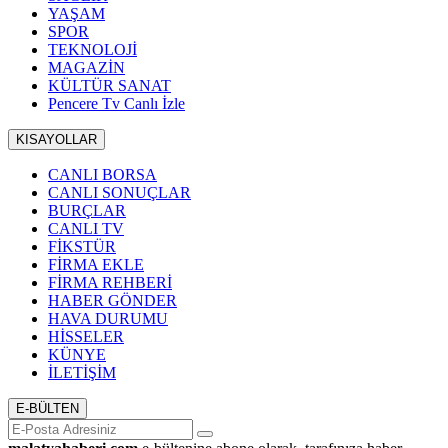
YAŞAM
SPOR
TEKNOLOJİ
MAGAZİN
KÜLTÜR SANAT
Pencere Tv Canlı İzle
KISAYOLLAR
CANLI BORSA
CANLI SONUÇLAR
BURÇLAR
CANLI TV
FİKSTÜR
FİRMA EKLE
FİRMA REHBERİ
HABER GÖNDER
HAVA DURUMU
HİSSELER
KÜNYE
İLETİŞİM
E-BÜLTEN