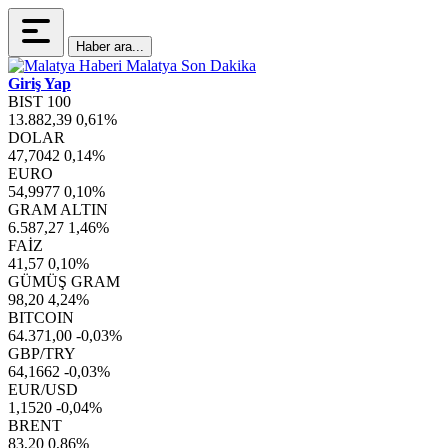
Haber ara...
Giriş Yap
BIST 100
13.882,39
0,61%
DOLAR
47,7042
0,14%
EURO
54,9977
0,10%
GRAM ALTIN
6.587,27
1,46%
FAİZ
41,57
0,10%
GÜMÜŞ GRAM
98,20
4,24%
BITCOIN
64.371,00
-0,03%
GBP/TRY
64,1662
-0,03%
EUR/USD
1,1520
-0,04%
BRENT
83,20
0,86%