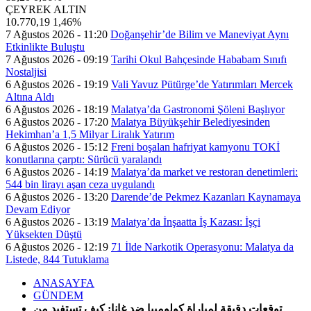
ÇEYREK ALTIN
10.770,19
1,46%
7 Ağustos 2026 - 11:20
Doğanşehir’de Bilim ve Maneviyat Aynı
Etkinlikte Buluştu
7 Ağustos 2026 - 09:19
Tarihi Okul Bahçesinde Hababam Sınıfı
Nostaljisi
6 Ağustos 2026 - 19:19
Vali Yavuz Pütürge’de Yatırımları Mercek
Altına Aldı
6 Ağustos 2026 - 18:19
Malatya’da Gastronomi Şöleni Başlıyor
6 Ağustos 2026 - 17:20
Malatya Büyükşehir Belediyesinden
Hekimhan’a 1,5 Milyar Liralık Yatırım
6 Ağustos 2026 - 15:12
Freni boşalan hafriyat kamyonu TOKİ
konutlarına çarptı: Sürücü yaralandı
6 Ağustos 2026 - 14:19
Malatya’da market ve restoran denetimleri:
544 bin lirayı aşan ceza uygulandı
6 Ağustos 2026 - 13:20
Darende’de Pekmez Kazanları Kaynamaya
Devam Ediyor
6 Ağustos 2026 - 13:19
Malatya’da İnşaatta İş Kazası: İşçi
Yüksekten Düştü
6 Ağustos 2026 - 12:19
71 İlde Narkotik Operasyonu: Malatya da
Listede, 844 Tutuklama
ANASAYFA
GÜNDEM
توقعات دقيقة لمباراة كولومبيا ضد غانا: كيف تستفيد من