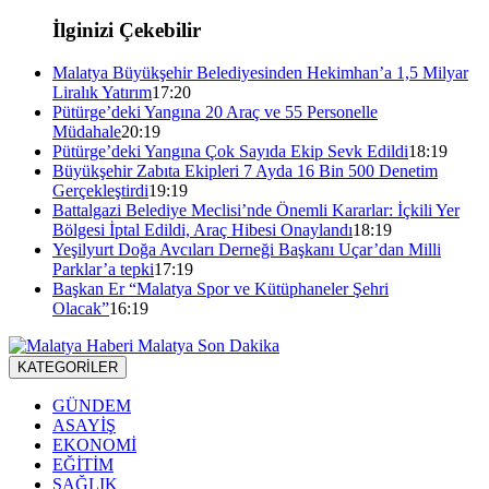
İlginizi Çekebilir
Malatya Büyükşehir Belediyesinden Hekimhan’a 1,5 Milyar
Liralık Yatırım
17:20
Pütürge’deki Yangına 20 Araç ve 55 Personelle
Müdahale
20:19
Pütürge’deki Yangına Çok Sayıda Ekip Sevk Edildi
18:19
Büyükşehir Zabıta Ekipleri 7 Ayda 16 Bin 500 Denetim
Gerçekleştirdi
19:19
Battalgazi Belediye Meclisi’nde Önemli Kararlar: İçkili Yer
Bölgesi İptal Edildi, Araç Hibesi Onaylandı
18:19
Yeşilyurt Doğa Avcıları Derneği Başkanı Uçar’dan Milli
Parklar’a tepki
17:19
Başkan Er “Malatya Spor ve Kütüphaneler Şehri
Olacak”
16:19
KATEGORİLER
GÜNDEM
ASAYİŞ
EKONOMİ
EĞİTİM
SAĞLIK