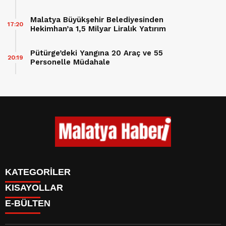
Malatya Büyükşehir Belediyesinden
17:20
Hekimhan’a 1,5 Milyar Liralık Yatırım
Pütürge’deki Yangına 20 Araç ve 55
20:19
Personelle Müdahale
KATEGORİLER
KISAYOLLAR
GÜNDEM
E-BÜLTEN
ASAYİŞ
CANLI BORSA
EKONOMİ
CANLI SONUÇLAR
EĞİTİM