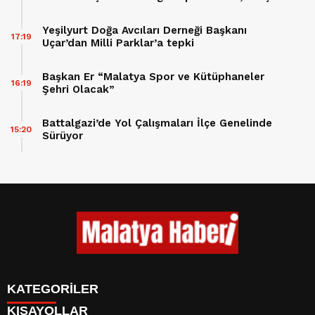
Hibesi Onaylandı
Yeşilyurt Doğa Avcıları Derneği Başkanı
17:19
Uçar’dan Milli Parklar’a tepki
Başkan Er “Malatya Spor ve Kütüphaneler
16:19
Şehri Olacak”
Battalgazi’de Yol Çalışmaları İlçe Genelinde
15:20
Sürüyor
KATEGORİLER
KISAYOLLAR