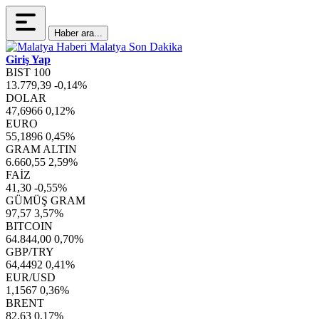
Haber ara...
Giriş Yap
BIST 100
13.779,39
-0,14%
DOLAR
47,6966
0,12%
EURO
55,1896
0,45%
GRAM ALTIN
6.660,55
2,59%
FAİZ
41,30
-0,55%
GÜMÜŞ GRAM
97,57
3,57%
BITCOIN
64.844,00
0,70%
GBP/TRY
64,4492
0,41%
EUR/USD
1,1567
0,36%
BRENT
82,63
0,17%