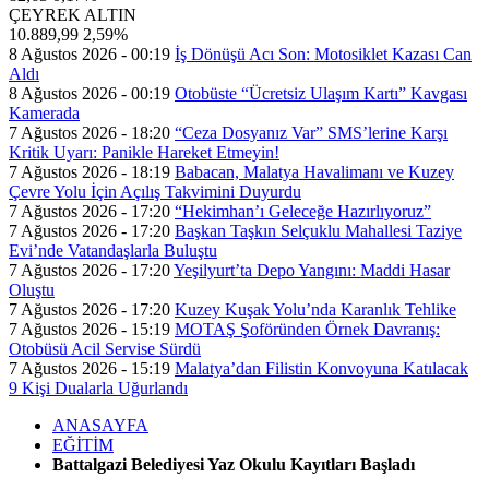
ÇEYREK ALTIN
10.889,99
2,59%
8 Ağustos 2026 - 00:19
İş Dönüşü Acı Son: Motosiklet Kazası Can
Aldı
8 Ağustos 2026 - 00:19
Otobüste “Ücretsiz Ulaşım Kartı” Kavgası
Kamerada
7 Ağustos 2026 - 18:20
“Ceza Dosyanız Var” SMS’lerine Karşı
Kritik Uyarı: Panikle Hareket Etmeyin!
7 Ağustos 2026 - 18:19
Babacan, Malatya Havalimanı ve Kuzey
Çevre Yolu İçin Açılış Takvimini Duyurdu
7 Ağustos 2026 - 17:20
“Hekimhan’ı Geleceğe Hazırlıyoruz”
7 Ağustos 2026 - 17:20
Başkan Taşkın Selçuklu Mahallesi Taziye
Evi’nde Vatandaşlarla Buluştu
7 Ağustos 2026 - 17:20
Yeşilyurt’ta Depo Yangını: Maddi Hasar
Oluştu
7 Ağustos 2026 - 17:20
Kuzey Kuşak Yolu’nda Karanlık Tehlike
7 Ağustos 2026 - 15:19
MOTAŞ Şoföründen Örnek Davranış:
Otobüsü Acil Servise Sürdü
7 Ağustos 2026 - 15:19
Malatya’dan Filistin Konvoyuna Katılacak
9 Kişi Dualarla Uğurlandı
ANASAYFA
EĞİTİM
Battalgazi Belediyesi Yaz Okulu Kayıtları Başladı