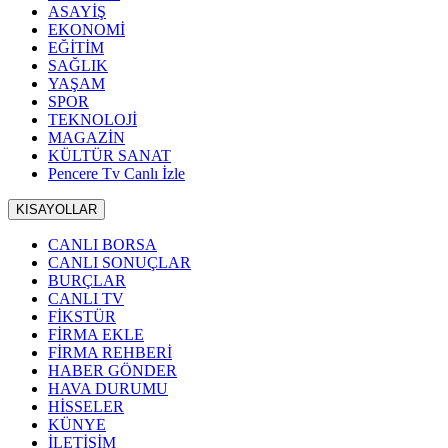
ASAYİŞ
EKONOMİ
EĞİTİM
SAĞLIK
YAŞAM
SPOR
TEKNOLOJİ
MAGAZİN
KÜLTÜR SANAT
Pencere Tv Canlı İzle
KISAYOLLAR
CANLI BORSA
CANLI SONUÇLAR
BURÇLAR
CANLI TV
FİKSTÜR
FİRMA EKLE
FİRMA REHBERİ
HABER GÖNDER
HAVA DURUMU
HİSSELER
KÜNYE
İLETİŞİM