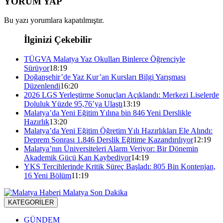
YORUM YAP
Bu yazı yorumlara kapatılmıştır.
İlginizi Çekebilir
TÜGVA Malatya Yaz Okulları Binlerce Öğrenciyle
Sürüyor
18:19
Doğanşehir’de Yaz Kur’an Kursları Bilgi Yarışması
Düzenlendi
16:20
2026 LGS Yerleştirme Sonuçları Açıklandı: Merkezi Liselerde
Doluluk Yüzde 95,76’ya Ulaştı
13:19
Malatya’da Yeni Eğitim Yılına bin 846 Yeni Derslikle
Hazırlık
13:20
Malatya’da Yeni Eğitim Öğretim Yılı Hazırlıkları Ele Alındı:
Deprem Sonrası 1.846 Derslik Eğitime Kazandırılıyor
12:19
Malatya’nın Üniversiteleri Alarm Veriyor: Bir Dönemin
Akademik Gücü Kan Kaybediyor
14:19
YKS Tercihlerinde Kritik Süreç Başladı: 805 Bin Kontenjan,
16 Yeni Bölüm
11:19
KATEGORİLER
GÜNDEM