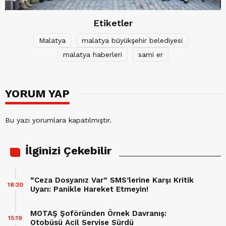
Etiketler
Malatya
malatya büyükşehir belediyesi
malatya haberleri
sami er
YORUM YAP
Bu yazı yorumlara kapatılmıştır.
İlginizi Çekebilir
“Ceza Dosyanız Var” SMS’lerine Karşı Kritik
18:20
Uyarı: Panikle Hareket Etmeyin!
MOTAŞ Şoföründen Örnek Davranış:
15:19
Otobüsü Acil Servise Sürdü