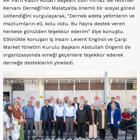
AK Parti Kadın Kolları Başkanı Esin Yılmaz ise Yetimler
Kervanı Derneği’nin Malatya’da önemli bir sosyal görevi
üstlendiğini vurgulayarak, "Dernek adeta yetimlerin ve
mazlumların eli, kolu oldu. Bu hayra destek veren
herkese gönülden teşekkür ederim" diye konuştu.
Etkinlikte konuşan iş insanı Levent Enginol ve Çarşı
Market Yönetim Kurulu Başkanı Abdullah Öngenli de
organizasyonda emeği geçenlere teşekkür ederek
derneğe desteklerini yineledi.