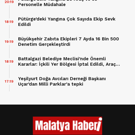
20:19
Personelle Müdahale
Pütürge’deki Yangına Çok Sayıda Ekip Sevk
18:19
Edildi
Büyükşehir Zabıta Ekipleri 7 Ayda 16 Bin 500
19:19
Denetim Gerçekleştirdi
Battalgazi Belediye Meclisi’nde Önemli
18:19
Kararlar: İçkili Yer Bölgesi İptal Edildi, Araç
Hibesi Onaylandı
Yeşilyurt Doğa Avcıları Derneği Başkanı
17:19
Uçar’dan Milli Parklar’a tepki