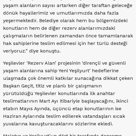
yaşam alanların sayısı artarken diğer taraftan geleceğe
dönük hayallerimiz ve umutlarımızda daha fazla
yeşermektedir. Belediye olarak hem bu bölgemizdeki
konutların hem de diğer rezerv alanlarımızdaki
çalışmaların belirlenen zamandan önce tamamlanarak
hak sahiplerine teslim edilmesi için her türlü desteği
veriyoruz.” diye konuştu.
Yeşilevler ‘Rezerv Alan’ projesinin ‘dirençli ve güvenli
yaşam alanlarına sahip Yeni Yeşilyurt’ hedeflerine
ulaşmada çok önemli katkılar sunacağına dikkat çeken
Başkan Geçit, titiz ve planlı bir çalışmanın
yürütüldüğü Yeşilevler konutlarında ilk anahtar
teslimatlarının Mart Ayı itibariyle başlayacağını, ikinci
etabın Mayıs Ayında, üçüncü etap konutlarının ise
Haziran Aylarında teslim edilerek vatandaşları sıcak
yuvalarına kavuşturacaklarını sözlerine ekledi.
Malatya ve Yeşilyurt’un dört bir tarafında depreme