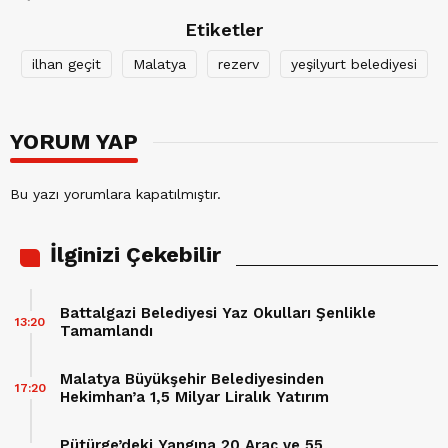
Etiketler
ilhan geçit
Malatya
rezerv
yeşilyurt belediyesi
YORUM YAP
Bu yazı yorumlara kapatılmıştır.
İlginizi Çekebilir
Battalgazi Belediyesi Yaz Okulları Şenlikle
13:20
Tamamlandı
Malatya Büyükşehir Belediyesinden
17:20
Hekimhan’a 1,5 Milyar Liralık Yatırım
Pütürge’deki Yangına 20 Araç ve 55