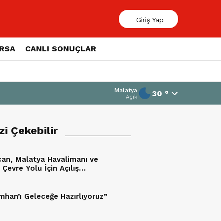
Giriş Yap
ORSA
CANLI SONUÇLAR
Malatya
30 °
Açık
izi Çekebilir
an, Malatya Havalimanı ve
Çevre Yolu İçin Açılış
mini Duyurdu
mhan’ı Geleceğe Hazırlıyoruz”