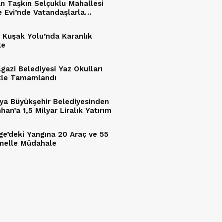
n Taşkın Selçuklu Mahallesi
e Evi’nde Vatandaşlarla
tu
 Kuşak Yolu’nda Karanlık
ke
lgazi Belediyesi Yaz Okulları
kle Tamamlandı
ya Büyükşehir Belediyesinden
an’a 1,5 Milyar Liralık Yatırım
ge’deki Yangına 20 Araç ve 55
nelle Müdahale