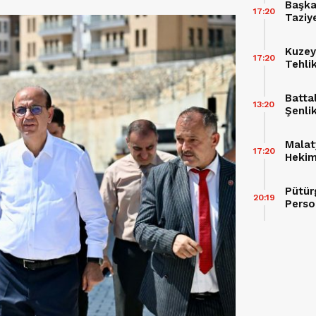
Başka
17:20
Taziy
Buluş
Kuzey
17:20
Tehli
Batta
13:20
Şenli
Malat
17:20
Hekimh
Pütür
20:19
Perso