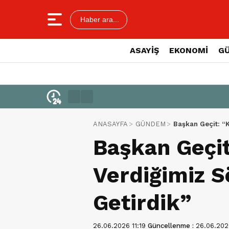
Haber ara...
ASAYİŞ
EKONOMİ
G
ANASAYFA
GÜNDEM
Başkan Geçit: “K
Başkan Geçit
Verdiğimiz S
Getirdik”
26.06.2026 11:19
Güncellenme :
26.06.2026