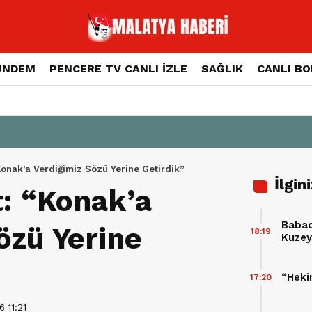
ÜNDEM
PENCERE TV CANLI İZLE
SAĞLIK
CANLI B
onak’a Verdiğimiz Sözü Yerine Getirdik”
İlgin
: “Konak’a
Babac
özü Yerine
18:19
Kuzey 
Takvi
“Heki
17:20
 11:21