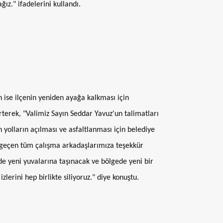
z." ifadelerini kullandı.
ise ilçenin yeniden ayağa kalkması için
irterek, "Valimiz Sayın Seddar Yavuz'un talimatları
yolların açılması ve asfaltlanması için belediye
 geçen tüm çalışma arkadaşlarımıza teşekkür
de yeni yuvalarına taşınacak ve bölgede yeni bir
erini hep birlikte siliyoruz." diye konuştu.