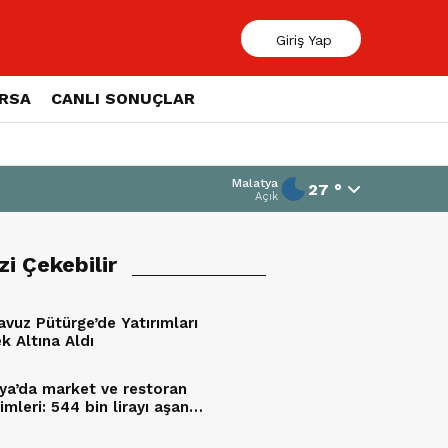
Giriş Yap
ORSA
CANLI SONUÇLAR
Malatya
27 °
Açık
izi Çekebilir
avuz Pütürge’de Yatırımları
k Altına Aldı
ya’da market ve restoran
mleri: 544 bin lirayı aşan
uygulandı