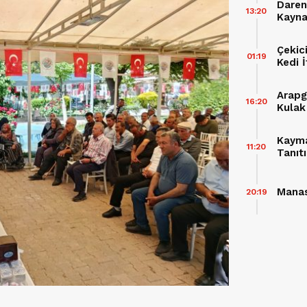
Daren
13:20
Kayna
Çekic
01:19
Kedi İ
Arapg
16:20
Kulak
Kayma
11:20
Tanıtı
Çalış
Manas
20:19