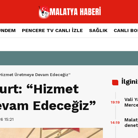
ÜNDEM
PENCERE TV CANLI İZLE
SAĞLIK
CANLI B
“Hizmet Üretmeye Devam Edeceğiz”
İlgin
urt: “Hizmet
Vali Y
vam Edeceğiz”
19:19
Merce
6 15:21
Malat
14:19
deneti
ceza 