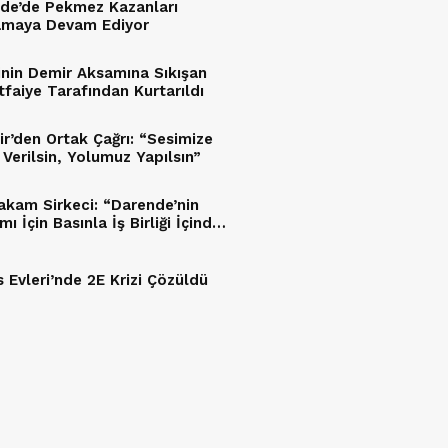
de’de Pekmez Kazanları
maya Devam Ediyor
inin Demir Aksamına Sıkışan
tfaiye Tarafından Kurtarıldı
ir’den Ortak Çağrı: “Sesimize
 Verilsin, Yolumuz Yapılsın”
kam Sirkeci: “Darende’nin
mı İçin Basınla İş Birliği İçinde
acağız”
 Evleri’nde 2E Krizi Çözüldü