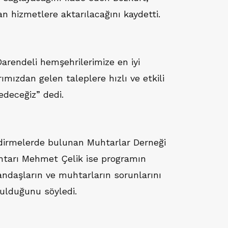
n hizmetlere aktarılacağını kaydetti.
Darendeli hemşehrilerimize en iyi
mızdan gelen taleplere hızlı ve etkili
deceğiz” dedi.
dirmelerde bulunan Muhtarlar Derneği
htarı Mehmet Çelik ise programın
atandaşların ve muhtarların sorunlarını
bulduğunu söyledi.