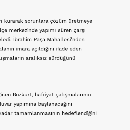
im kurarak sorunlara çözüm üretmeye
, ilçe merkezinde yapımı süren çarşı
öyledi. İbrahim Paşa Mahallesi’nden
lanın imara açıldığını ifade eden
çalışmaların aralıksız sürdüğünü
inen Bozkurt, hafriyat çalışmalarının
duvar yapımına başlanacağını
a kadar tamamlanmasının hedeflendiğini