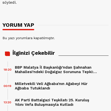
söyledi.
YORUM YAP
Bu yazı yorumlara kapatılmıştır.
İlginizi Çekebilir
BBP Malatya İl Başkanlığı’ndan Şahnahan
18:20
Mahallesi’ndeki Doğalgaz Sorununa Tepki:
“60 Hane Mağdur Ediliyor”
Milletvekili Veli Ağbaba’nın Ağabeyi Hür
00:19
Ağbaba Tutuklandı
AK Parti Battalgazi Teşkilatı 25. Kuruluş
13:20
Yılını Vefa Buluşmasıyla Kutladı