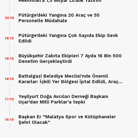
Hekimhan’a 1,5 Milyar Liralık Yatırım
Pütürge’deki Yangına 20 Araç ve 55
20:19
Personelle Müdahale
Pütürge’deki Yangına Çok Sayıda Ekip Sevk
18:19
Edildi
Büyükşehir Zabıta Ekipleri 7 Ayda 16 Bin 500
19:19
Denetim Gerçekleştirdi
Battalgazi Belediye Meclisi’nde Önemli
18:19
Kararlar: İçkili Yer Bölgesi İptal Edildi, Araç
Hibesi Onaylandı
Yeşilyurt Doğa Avcıları Derneği Başkanı
17:19
Uçar’dan Milli Parklar’a tepki
Başkan Er “Malatya Spor ve Kütüphaneler
16:19
Şehri Olacak”