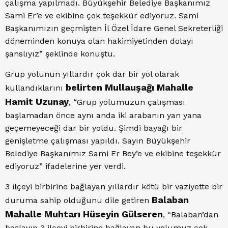
çalışma yapılmadı. Büyükşehir Belediye Başkanımız
Sami Er’e ve ekibine çok teşekkür ediyoruz. Sami
Başkanımızın geçmişten İl Özel İdare Genel Sekreterliği
döneminden konuya olan hakimiyetinden dolayı
şanslıyız” şeklinde konuştu.
Grup yolunun yıllardır çok dar bir yol olarak
belirten Mullauşağı Mahalle
kullandıklarını
Hamit Uzunay
, “Grup yolumuzun çalışması
başlamadan önce aynı anda iki arabanın yan yana
geçemeyeceği dar bir yoldu. Şimdi bayağı bir
genişletme çalışması yapıldı. Sayın Büyükşehir
Belediye Başkanımız Sami Er Bey’e ve ekibine teşekkür
ediyoruz” ifadelerine yer verdi.
3 ilçeyi birbirine bağlayan yıllardır kötü bir vaziyette bir
Balaban
duruma sahip olduğunu dile getiren
Mahalle Muhtarı Hüseyin Gülseren
, “Balaban’dan
başlayıp 3 ilçeyi birbirine bağlayan bu yolumuz çok