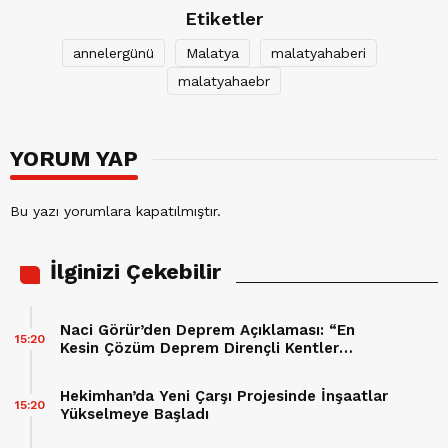
Etiketler
annelergünü
Malatya
malatyahaberi
malatyahaebr
YORUM YAP
Bu yazı yorumlara kapatılmıştır.
İlginizi Çekebilir
Naci Görür’den Deprem Açıklaması: “En
15:20
Kesin Çözüm Deprem Dirençli Kentler
Oluşturmak”
Hekimhan’da Yeni Çarşı Projesinde İnşaatlar
15:20
Yükselmeye Başladı