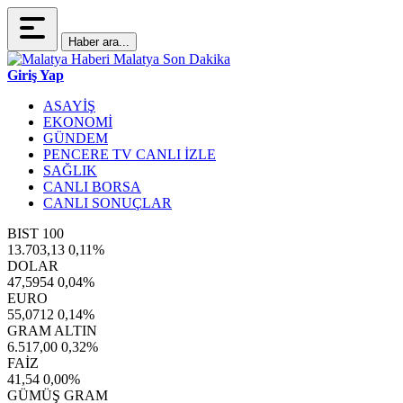
Haber ara...
Giriş Yap
ASAYİŞ
EKONOMİ
GÜNDEM
PENCERE TV CANLI İZLE
SAĞLIK
CANLI BORSA
CANLI SONUÇLAR
BIST 100
13.703,13
0,11%
DOLAR
47,5954
0,04%
EURO
55,0712
0,14%
GRAM ALTIN
6.517,00
0,32%
FAİZ
41,54
0,00%
GÜMÜŞ GRAM