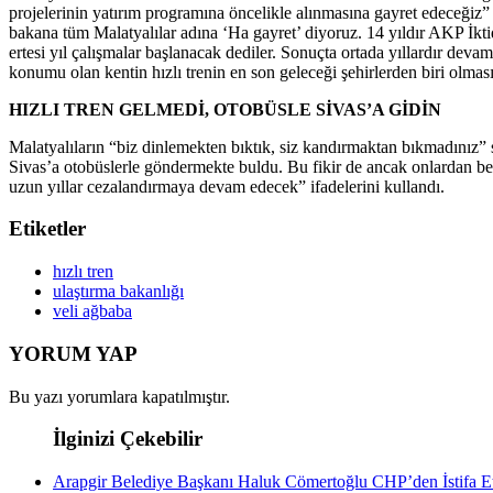
projelerinin yatırım programına öncelikle alınmasına gayret edeceğiz” i
bakana tüm Malatyalılar adına ‘Ha gayret’ diyoruz. 14 yıldır AKP İktid
ertesi yıl çalışmalar başlanacak dediler. Sonuçta ortada yıllardır de
konumu olan kentin hızlı trenin en son geleceği şehirlerden biri olmas
HIZLI TREN GELMEDİ, OTOBÜSLE SİVAS’A GİDİN
Malatyalıların “biz dinlemekten bıktık, siz kandırmaktan bıkmadınız”
Sivas’a otobüslerle göndermekte buldu. Bu fikir de ancak onlardan bek
uzun yıllar cezalandırmaya devam edecek” ifadelerini kullandı.
Etiketler
hızlı tren
ulaştırma bakanlığı
veli ağbaba
YORUM YAP
Bu yazı yorumlara kapatılmıştır.
İlginizi Çekebilir
Arapgir Belediye Başkanı Haluk Cömertoğlu CHP’den İstifa Etti