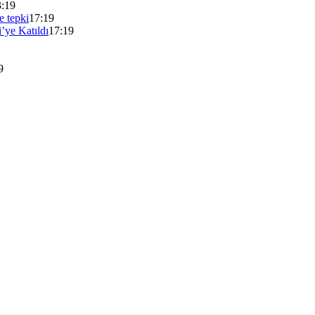
3:19
e tepki
17:19
’ye Katıldı
17:19
9