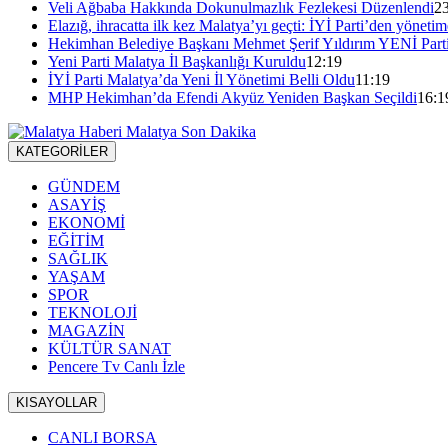
Veli Ağbaba Hakkında Dokunulmazlık Fezlekesi Düzenlendi
2
Elazığ, ihracatta ilk kez Malatya’yı geçti: İYİ Parti’den yönetim
Hekimhan Belediye Başkanı Mehmet Şerif Yıldırım YENİ Parti
Yeni Parti Malatya İl Başkanlığı Kuruldu
12:19
İYİ Parti Malatya’da Yeni İl Yönetimi Belli Oldu
11:19
MHP Hekimhan’da Efendi Akyüz Yeniden Başkan Seçildi
16:1
KATEGORİLER
GÜNDEM
ASAYİŞ
EKONOMİ
EĞİTİM
SAĞLIK
YAŞAM
SPOR
TEKNOLOJİ
MAGAZİN
KÜLTÜR SANAT
Pencere Tv Canlı İzle
KISAYOLLAR
CANLI BORSA