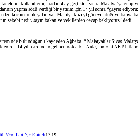
fadelerini kullandığını, aradan 4 ay geçtikten sonra Malatya’ya gelip yi
arının yapma sözü verdiği bir yatırım için 14 yıl sonra “gayret ediyoruz
vam eden kocaman bir yalan var. Malatya kuzeyi güneye, doğuyu batıya ba
ının sebebi nedir, sayın bakan ve vekillerden cevap bekliyoruz” dedi.
 siteminde bulunduğunu kaydeden Ağbaba, “ Malatyalılar Sivas-Malatya 
lenirdi. 14 yılın ardından gelinen nokta bu. Anlaşılan o ki AKP iktidarı
, Yeni Parti’ye Katıldı
17:19