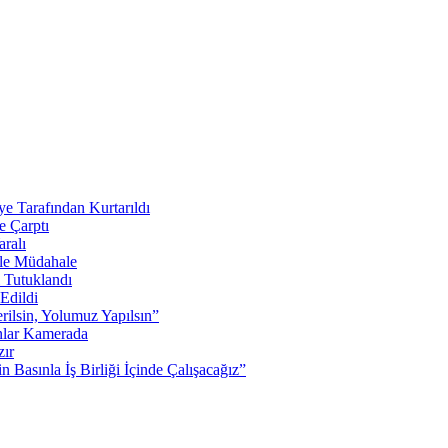
e Tarafından Kurtarıldı
 Çarptı
ralı
lle Müdahale
 Tutuklandı
Edildi
rilsin, Yolumuz Yapılsın”
Anlar Kamerada
zır
 Basınla İş Birliği İçinde Çalışacağız”