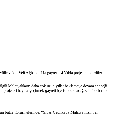
illetvekili Veli Ağbaba “Ha gayret. 14 Yılda projesini bitirdiler.
 ilgili Malatyalıların daha çok uzun yıllar beklemeye devam edeceği
rojeleri hayata geçirmek gayreti içerisinde olacağız.” ifadeleri ile
un bütçe görüşmelerinde, “Sivas-Çetinkaya-Malatya hızlı tren