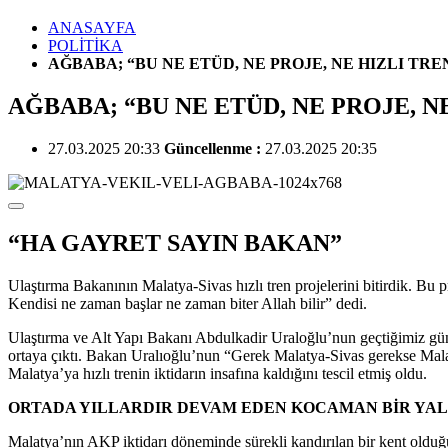
ANASAYFA
POLİTİKA
AĞBABA; “BU NE ETÜD, NE PROJE, NE HIZLI TRE
AĞBABA; “BU NE ETÜD, NE PROJE, N
27.03.2025 20:33
Güncellenme :
27.03.2025 20:35
“HA GAYRET SAYIN BAKAN”
Ulaştırma Bakanının Malatya-Sivas hızlı tren projelerini bitirdik. Bu p
Kendisi ne zaman başlar ne zaman biter Allah bilir” dedi.
Ulaştırma ve Alt Yapı Bakanı Abdulkadir Uraloğlu’nun geçtiğimiz günle
ortaya çıktı. Bakan Uralıoğlu’nun “Gerek Malatya-Sivas gerekse Malatya
Malatya’ya hızlı trenin iktidarın insafına kaldığını tescil etmiş oldu.
ORTADA YILLARDIR DEVAM EDEN KOCAMAN BİR YA
Malatya’nın AKP iktidarı döneminde sürekli kandırılan bir kent oldu