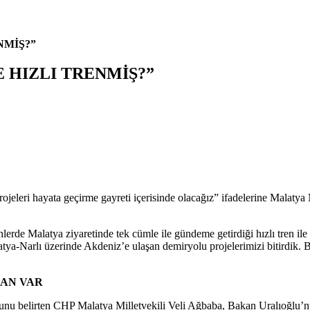
NMİŞ?”
E HIZLI TRENMİŞ?”
rojeleri hayata geçirme gayreti içerisinde olacağız” ifadelerine Malatya M
rde Malatya ziyaretinde tek cümle ile gündeme getirdiği hızlı tren ile
-Narlı üzerinde Akdeniz’e ulaşan demiryolu projelerimizi bitirdik. Bu p
LAN VAR
ğunu belirten CHP Malatya Milletvekili Veli Ağbaba, Bakan Uralıoğlu’n