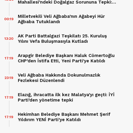
Mahallesi’ndeki Doğalgaz Sorununa Tepki:
“60 Hane Mağdur Ediliyor”
Milletvekili Veli Ağbaba’nın Ağabeyi Hür
00:19
Ağbaba Tutuklandı
AK Parti Battalgazi Teşkilatı 25. Kuruluş
13:20
Yılını Vefa Buluşmasıyla Kutladı
Arapgir Belediye Başkanı Haluk Cömertoğlu
17:19
CHP’den İstifa Etti, Yeni Parti’ye Katıldı
Veli Ağbaba Hakkında Dokunulmazlık
23:19
Fezlekesi Düzenlendi
Elazığ, ihracatta ilk kez Malatya’yı geçti: İYİ
17:19
Parti’den yönetime tepki
Hekimhan Belediye Başkanı Mehmet Şerif
17:19
Yıldırım YENİ Parti’ye Katıldı