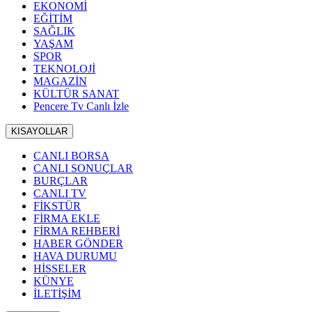
EKONOMİ
EĞİTİM
SAĞLIK
YAŞAM
SPOR
TEKNOLOJİ
MAGAZİN
KÜLTÜR SANAT
Pencere Tv Canlı İzle
KISAYOLLAR
CANLI BORSA
CANLI SONUÇLAR
BURÇLAR
CANLI TV
FİKSTÜR
FİRMA EKLE
FİRMA REHBERİ
HABER GÖNDER
HAVA DURUMU
HİSSELER
KÜNYE
İLETİŞİM