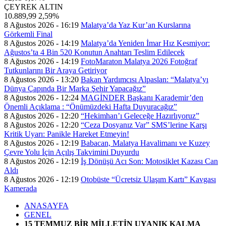
ÇEYREK ALTIN
10.889,99
2,59%
8 Ağustos 2026 - 16:19
Malatya’da Yaz Kur’an Kurslarına
Görkemli Final
8 Ağustos 2026 - 14:19
Malatya’da Yeniden İmar Hız Kesmiyor:
Ağustos’ta 4 Bin 520 Konutun Anahtarı Teslim Edilecek
8 Ağustos 2026 - 14:19
FotoMaraton Malatya 2026 Fotoğraf
Tutkunlarını Bir Araya Getiriyor
8 Ağustos 2026 - 13:20
Bakan Yardımcısı Alpaslan: “Malatya’yı
Dünya Çapında Bir Marka Şehir Yapacağız”
8 Ağustos 2026 - 12:24
MAGİNDER Başkanı Karademir’den
Önemli Açıklama : “Önümüzdeki Hafta Duyuracağız”
8 Ağustos 2026 - 12:20
“Hekimhan’ı Geleceğe Hazırlıyoruz”
8 Ağustos 2026 - 12:20
“Ceza Dosyanız Var” SMS’lerine Karşı
Kritik Uyarı: Panikle Hareket Etmeyin!
8 Ağustos 2026 - 12:19
Babacan, Malatya Havalimanı ve Kuzey
Çevre Yolu İçin Açılış Takvimini Duyurdu
8 Ağustos 2026 - 12:19
İş Dönüşü Acı Son: Motosiklet Kazası Can
Aldı
8 Ağustos 2026 - 12:19
Otobüste “Ücretsiz Ulaşım Kartı” Kavgası
Kamerada
ANASAYFA
GENEL
15 TEMMUZ BİR MİLLETİN UYANIK KALMA