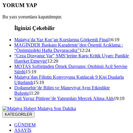
YORUM YAP
Bu yazı yorumlara kapatılmıştır.
İlginizi Çekebilir
Malatya’da Yaz Kur’an Kurslarına Görkemli Final
16:19
MAGİNDER Başkanı Karademir’den Önemli Açıklama :
“Önümüzdeki Hafta Duyuracağız”
12:24
“Ceza Dosyanız Var” SMS’lerine Karşı Kritik Uyarı: Panikle
Hareket Etmeyin!
12:20
MOTAŞ Şoföründen Örnek Davranış: Otobüsü Acil Servise
Sürdü
15:19
Malatya’dan Filistin Konvoyuna Katılacak 9 Kişi Dualarla
Uğurlandı
15:19
Doğanşehir’de Bilim ve Maneviyat Aynı Etkinlikte
Buluştu
11:20
Vali Yavuz Pütürge’de Yatırımları Mercek Altına Aldı
19:19
KATEGORİLER
GÜNDEM
ASAYİŞ