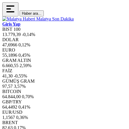
Haber ara...
Giriş Yap
BIST 100
13.779,39
-0,14%
DOLAR
47,6966
0,12%
EURO
55,1896
0,45%
GRAM ALTIN
6.660,55
2,59%
FAİZ
41,30
-0,55%
GÜMÜŞ GRAM
97,57
3,57%
BITCOIN
64.844,00
0,70%
GBP/TRY
64,4492
0,41%
EUR/USD
1,1567
0,36%
BRENT
82,63
0,17%