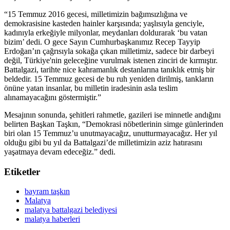
“15 Temmuz 2016 gecesi, milletimizin bağımsızlığına ve
demokrasisine kasteden hainler karşısında; yaşlısıyla genciyle,
kadınıyla erkeğiyle milyonlar, meydanları doldurarak ‘bu vatan
bizim’ dedi. O gece Sayın Cumhurbaşkanımız Recep Tayyip
Erdoğan’ın çağrısıyla sokağa çıkan milletimiz, sadece bir darbeyi
değil, Türkiye'nin geleceğine vurulmak istenen zinciri de kırmıştır.
Battalgazi, tarihte nice kahramanlık destanlarına tanıklık etmiş bir
beldedir. 15 Temmuz gecesi de bu ruh yeniden dirilmiş, tankların
önüne yatan insanlar, bu milletin iradesinin asla teslim
alınamayacağını göstermiştir.”
Mesajının sonunda, şehitleri rahmetle, gazileri ise minnetle andığını
belirten Başkan Taşkın, “Demokrasi nöbetlerinin simge günlerinden
biri olan 15 Temmuz’u unutmayacağız, unutturmayacağız. Her yıl
olduğu gibi bu yıl da Battalgazi’de milletimizin aziz hatırasını
yaşatmaya devam edeceğiz.” dedi.
Etiketler
bayram taşkın
Malatya
malatya battalgazi belediyesi
malatya haberleri