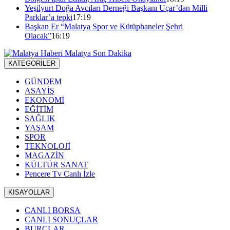
Yeşilyurt Doğa Avcıları Derneği Başkanı Uçar’dan Milli
Parklar’a tepki
17:19
Başkan Er “Malatya Spor ve Kütüphaneler Şehri
Olacak”
16:19
KATEGORİLER
GÜNDEM
ASAYİŞ
EKONOMİ
EĞİTİM
SAĞLIK
YAŞAM
SPOR
TEKNOLOJİ
MAGAZİN
KÜLTÜR SANAT
Pencere Tv Canlı İzle
KISAYOLLAR
CANLI BORSA
CANLI SONUÇLAR
BURÇLAR