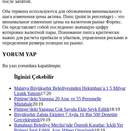
после запятой.
Оба термина используются для обозначения минимального
шага изменения цены актива. Пипс (point in percentage) – это
минимальное изменение цены на валютном рынке Форекс.
Он представляет собой последнюю значащую цифру
котировки валютной пары. Понимание пипса критически
важно для расчета прибыли и убытков, управления рисками и
определения размера позиции на рынке.
YORUM YAP
Bu yazı yorumlara kapatılmıştır.
İlginizi Çekebilir
Malatya Büyükşehir Belediyesinden Hekimhan’a 1,5 Milyar
Liralık Yatırım
17:20
Pütürge’deki Yangına 20 Araç ve 55 Personelle
Müdahale
20:19
Pütürge’deki Yangına Çok Sayıda Ekip Sevk Edildi
18:19
Büyükşehir Zabıta Ekipleri 7 Ayda 16 Bin 500 Denetim
Gerçekleştirdi
19:19
Battalgazi Belediye Meclisi’nde Önemli Kararlar: İçkili Yer
Bölgesi İptal Edildi, Araç Hibesi Onaylandı
18:19