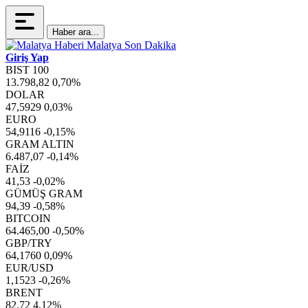
Haber ara...
Giriş Yap
BIST 100
13.798,82
0,70%
DOLAR
47,5929
0,03%
EURO
54,9116
-0,15%
GRAM ALTIN
6.487,07
-0,14%
FAİZ
41,53
-0,02%
GÜMÜŞ GRAM
94,39
-0,58%
BITCOIN
64.465,00
-0,50%
GBP/TRY
64,1760
0,09%
EUR/USD
1,1523
-0,26%
BRENT
82,72
4,12%