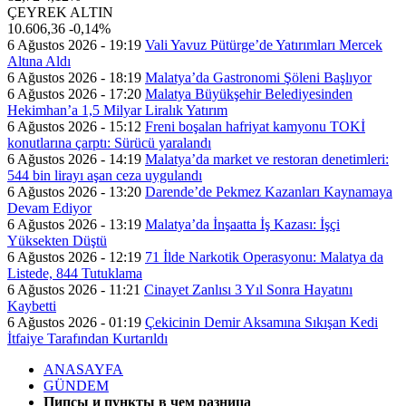
ÇEYREK ALTIN
10.606,36
-0,14%
6 Ağustos 2026 - 19:19
Vali Yavuz Pütürge’de Yatırımları Mercek
Altına Aldı
6 Ağustos 2026 - 18:19
Malatya’da Gastronomi Şöleni Başlıyor
6 Ağustos 2026 - 17:20
Malatya Büyükşehir Belediyesinden
Hekimhan’a 1,5 Milyar Liralık Yatırım
6 Ağustos 2026 - 15:12
Freni boşalan hafriyat kamyonu TOKİ
konutlarına çarptı: Sürücü yaralandı
6 Ağustos 2026 - 14:19
Malatya’da market ve restoran denetimleri:
544 bin lirayı aşan ceza uygulandı
6 Ağustos 2026 - 13:20
Darende’de Pekmez Kazanları Kaynamaya
Devam Ediyor
6 Ağustos 2026 - 13:19
Malatya’da İnşaatta İş Kazası: İşçi
Yüksekten Düştü
6 Ağustos 2026 - 12:19
71 İlde Narkotik Operasyonu: Malatya da
Listede, 844 Tutuklama
6 Ağustos 2026 - 11:21
Cinayet Zanlısı 3 Yıl Sonra Hayatını
Kaybetti
6 Ağustos 2026 - 01:19
Çekicinin Demir Aksamına Sıkışan Kedi
İtfaiye Tarafından Kurtarıldı
ANASAYFA
GÜNDEM
Пипсы и пункты в чем разница