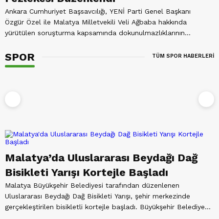
Ankara Cumhuriyet Başsavcılığı, YENİ Parti Genel Başkanı
Özgür Özel ile Malatya Milletvekili Veli Ağbaba hakkında
yürütülen soruşturma kapsamında dokunulmazlıklarının
kaldırılması...
SPOR
TÜM SPOR HABERLERİ
0
Malatya’da Uluslararası Beydağı Dağ
Bisikleti Yarışı Kortejle Başladı
M
Malatya Büyükşehir Belediyesi tarafından düzenlenen
B
Uluslararası Beydağı Dağ Bisikleti Yarışı, şehir merkezinde
s
gerçekleştirilen bisikletli kortejle başladı. Büyükşehir Belediye
binası önünde...