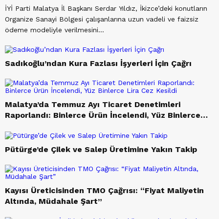
Karademir Pencere Tv’nin Konuğu
İYİ Parti Malatya İl Başkanı Serdar Yıldız, İkizce’deki konutların
Oldu
Organize Sanayi Bölgesi çalışanlarına uzun vadeli ve faizsiz
ödeme modeliyle verilmesini...
Pencere Tv’nin Konuğu Nedim
Türk Oldu
Sadıkoğlu’ndan Kura Fazlası İşyerleri İçin Çağrı
Pencere TV’nin Konuğu Yerli ve
Malatya’da Temmuz Ayı Ticaret Denetimleri
Milli Parti Malatya İl Başkanı
Raporlandı: Binlerce Ürün İncelendi, Yüz Binlerce
Ahmet Turan Yalçın Oldu
Lira Cez Kesildi
Pencere Tv’nin Konuğu Milletvekili
Pütürge’de Çilek ve Salep Üretimine Yakın Takip
Ölmeztoprak Oldu
Kayısı Üreticisinden TMO Çağrısı: “Fiyat Maliyetin
Altında, Müdahale Şart”
Malatyda Vatandaşlar ne Dedi?