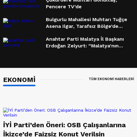
Pencere TV’de
Bulgurlu Mahallesi Muhtarı Tuğçe
Asena Ilgar, Tarafsız Bölge’de
Konuştu: “En Acil İhtiyacımız
Anahtar Parti Malatya İl Başkanı
Doğalgaz”
Erdoğan Zelyurt: “Malatya’nın
Kaybedecek Vakti Yok”
Saadet Partisi Malatya İl Başkanı
Hamza Paşahan: “Malatya Kimliğini
Kaybediyor”
EKONOMİ
TÜM EKONOMİ HABERLERİ
Pencere Tv’nin Konuğu Ahmet
Turan Yalçın Oldu
Malatya Emlakçılarının Gündemi:
Koray Karcı Pencere TV’de
Sorunları Dile Getirdi
İYİ Parti’den Öneri: OSB Çalışanlarına
MAGİNDER Başkanı Salih
İkizce’de Faizsiz Konut Verilsin