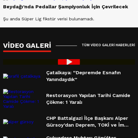
Beydağı’nda Pedallar Şampiyonluk İçin Çevrilecek
Şu anda Süper Lig fikstür verisi bulunamadı.
VİDEO GALERİ
TÜM VİDEO GALERİ HABERLERİ
Enver Kiraz Pencere Tv Konuğu
Çatalkaya: “Depremde Esnafın
Yanındaydık”
Oldu
Restorasyon Yapılan Tarihi Camide
Çökme: 1 Yaralı
CHP Battalgazi İlçe Başkanı Alper
Gürsoy’dan Deprem, TOKİ ve İmar
Sürecine Sert Eleştiriler
Çukurdere Muhtarı Gönültaş,