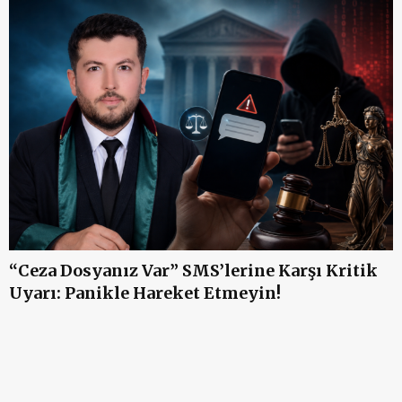
“Ceza Dosyanız Var” SMS’lerine Karşı Kritik
Uyarı: Panikle Hareket Etmeyin!
M