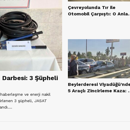
Çevreyolunda Tır ile
Otomobil Çarpıştı: O Anlar
Kamerada
 Darbesi: 3 Şüpheli
Beylerderesi Viyadüğü’nd
5 Araçlı Zincirleme Kaza: 1
aberleşme ve enerji nakil
Yaralı
elirlenen 3 şüpheli, JASAT
ndı....