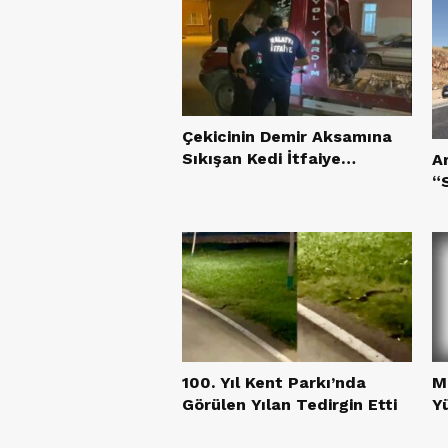
Çekicinin Demir Aksamına
Sıkışan Kedi İtfaiye
A
Tarafından Kurtarıldı
“S
Y
100. Yıl Kent Parkı’nda
M
Görülen Yılan Tedirgin Etti
Y