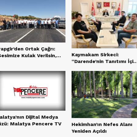
rapgir’den Ortak Çağrı:
Kaymakam Sirkeci:
esimize Kulak Verilsin,
“Darende’nin Tanıtımı İçin
olumuz Yapılsın”
Basınla İş Birliği İçinde
Çalışacağız”
alatya’nın Dijital Medya
üzü: Malatya Pencere TV
Hekimhan’ın Nefes Alanı
Yeniden Açıldı