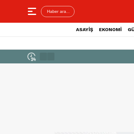
Haber ara...
ASAYİŞ
EKONOMİ
G