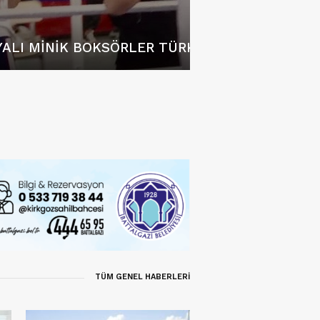
ALI MINIK BOKSÖRLER TÜRKIYE ŞAMPIYONASI 
CINAYET ZANLISI 3 YIL S
TÜM GENEL HABERLERİ