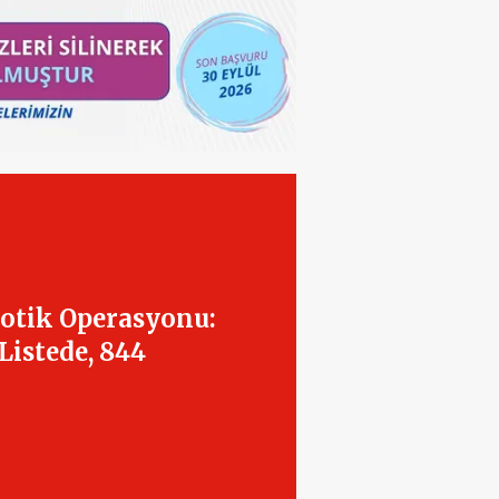
kotik Operasyonu:
Listede, 844