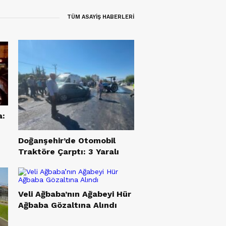
Tepki: “Bu Karardan
Dönün”
TÜM ASAYİŞ HABERLERİ
a:
Doğanşehir’de Otomobil
Traktöre Çarptı: 3 Yaralı
Veli Ağbaba’nın Ağabeyi Hür
Ağbaba Gözaltına Alındı