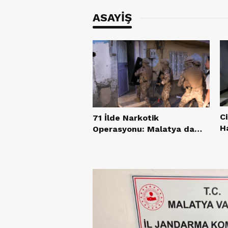
ASAYİŞ
Ci
71 İlde Narkotik
H
Operasyonu: Malatya da
Listede, 844 Tutuklama