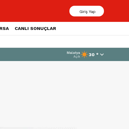
Giriş Yap
ORSA
CANLI SONUÇLAR
Malatya
30 °
Açık