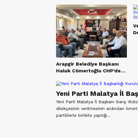
V
D
D
Arapgir Belediye Başkanı
Haluk Cömertoğlu CHP’den
İstifa Etti, Yeni Parti’ye
Katıldı
Yeni Parti Malatya İl Ba
Yeni Parti Malatya İl Başkanı Barış Yıldız
dilekçesinin verilmesinin ardından İsme
partililerle birlikte yaptığı...