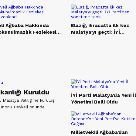
eli Ağbaba Hakkında
Elazığ, ihracatta ilk kez
okunulmazlık Fezlekesi
Malatya’yı geçti: İYİ
üzenlendi
Parti’den yönetime tepki
şkanlığı Kuruldu
İYİ Parti Malatya’da Yeni İl
, Malatya Valiliği’ne kuruluş
Yönetimi Belli Oldu
t İnönü Heykeli önünde
Milletvekili Ağbaba’dan