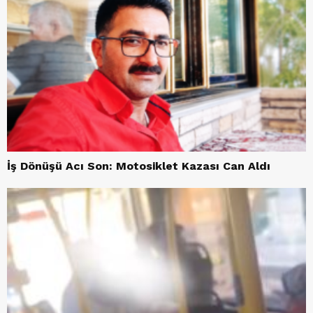
İş Dönüşü Acı Son: Motosiklet Kazası Can Aldı