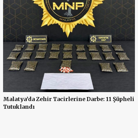
M
Malatya’da Zehir Tacirlerine Darbe: 11 Şüpheli
F
Tutuklandı