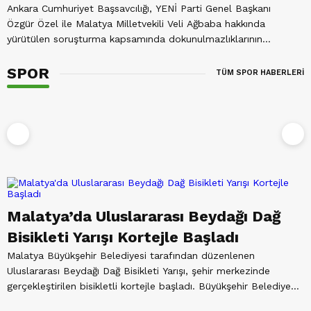
Ankara Cumhuriyet Başsavcılığı, YENİ Parti Genel Başkanı
Özgür Özel ile Malatya Milletvekili Veli Ağbaba hakkında
yürütülen soruşturma kapsamında dokunulmazlıklarının
kaldırılması...
SPOR
TÜM SPOR HABERLERİ
0
Malatya’da Uluslararası Beydağı Dağ
Bisikleti Yarışı Kortejle Başladı
Malatya Büyükşehir Belediyesi tarafından düzenlenen
İ
Uluslararası Beydağı Dağ Bisikleti Yarışı, şehir merkezinde
F
gerçekleştirilen bisikletli kortejle başladı. Büyükşehir Belediye
h
binası önünde...