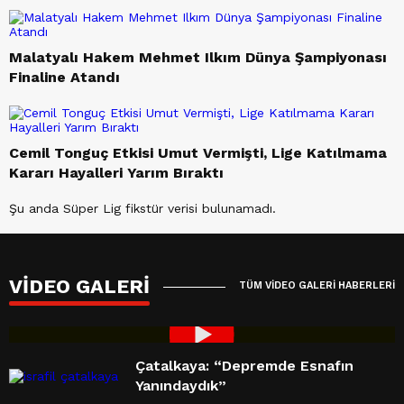
Malatyalı Hakem Mehmet Ilkım Dünya Şampiyonası
Finaline Atandı
Cemil Tonguç Etkisi Umut Vermişti, Lige Katılmama
Kararı Hayalleri Yarım Bıraktı
Şu anda Süper Lig fikstür verisi bulunamadı.
VİDEO GALERİ
TÜM VİDEO GALERİ HABERLERİ
Enver Kiraz Pencere Tv Konuğu
Çatalkaya: “Depremde Esnafın
Yanındaydık”
Oldu