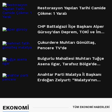
Restorasyon Yapılan Tarihi Camide
Çökme: 1 Yaralı
CHP Battalgazi İlçe Başkanı Alper
Gürsoy’dan Deprem, TOKİ ve İmar
Sürecine Sert Eleştiriler
Çukurdere Muhtarı Gönültaş,
Pencere TV’de
Bulgurlu Mahallesi Muhtarı Tuğçe
Asena Ilgar, Tarafsız Bölge’de
Konuştu: “En Acil İhtiyacımız
Anahtar Parti Malatya İl Başkanı
Doğalgaz”
Erdoğan Zelyurt: “Malatya’nın
Kaybedecek Vakti Yok”
Saadet Partisi Malatya İl Başkanı
Hamza Paşahan: “Malatya Kimliğini
Kaybediyor”
EKONOMİ
TÜM EKONOMİ HABERLERİ
Pencere Tv’nin Konuğu Ahmet