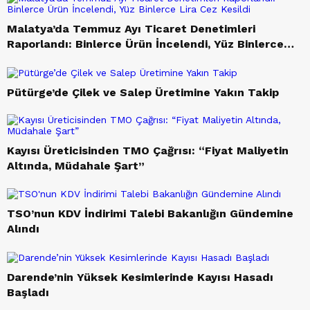
Pencere Tv’nin Konuğu Milletvekili
Ölmeztoprak Oldu
Malatya’da Temmuz Ayı Ticaret Denetimleri
Raporlandı: Binlerce Ürün İncelendi, Yüz Binlerce
Lira Cez Kesildi
Pütürge’de Çilek ve Salep Üretimine Yakın Takip
Malatyda Vatandaşlar ne Dedi?
Kayısı Üreticisinden TMO Çağrısı: “Fiyat Maliyetin
Altında, Müdahale Şart”
TSO’nun KDV İndirimi Talebi Bakanlığın Gündemine
Alındı
Darende’nin Yüksek Kesimlerinde Kayısı Hasadı
Başladı