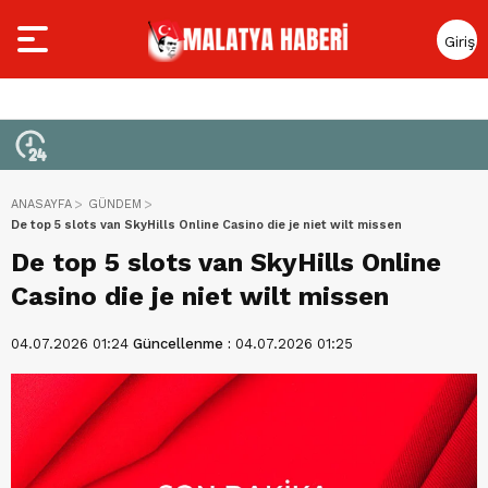
Giriş
Yap
ANASAYFA
GÜNDEM
De top 5 slots van SkyHills Online Casino die je niet wilt missen
De top 5 slots van SkyHills Online
Casino die je niet wilt missen
04.07.2026 01:24
Güncellenme :
04.07.2026 01:25