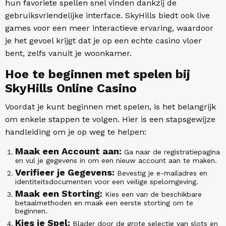
hun favoriete spellen snel vinden dankzij de
gebruiksvriendelijke interface. SkyHills biedt ook live
games voor een meer interactieve ervaring, waardoor
je het gevoel krijgt dat je op een echte casino vloer
bent, zelfs vanuit je woonkamer.
Hoe te beginnen met spelen bij
SkyHills Online Casino
Voordat je kunt beginnen met spelen, is het belangrijk
om enkele stappen te volgen. Hier is een stapsgewijze
handleiding om je op weg te helpen:
Maak een Account aan:
Ga naar de registratiepagina
en vul je gegevens in om een nieuw account aan te maken.
Verifieer je Gegevens:
Bevestig je e-mailadres en
identiteitsdocumenten voor een veilige spelomgeving.
Maak een Storting:
Kies een van de beschikbare
betaalmethoden en maak een eerste storting om te
beginnen.
Kies je Spel:
Blader door de grote selectie van slots en