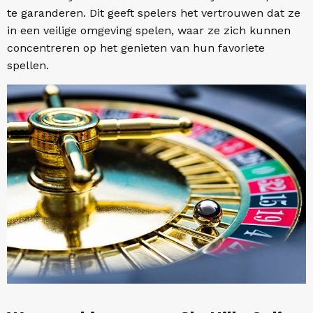
te garanderen. Dit geeft spelers het vertrouwen dat ze
in een veilige omgeving spelen, waar ze zich kunnen
concentreren op het genieten van hun favoriete
spellen.