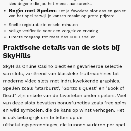
kies degene die jou het meest aanspreekt.
Begin met Spelen:
Zet je favoriete slot aan en geniet
van het spel terwijl je kansen maakt op grote prijzen!
Snelle registratie in enkele minuten
Veilige verificatie voor een zorgeloze ervaring
Directe toegang tot meer dan 6000 spellen
Praktische details van de slots bij
SkyHills
SkyHills Online Casino biedt een gevarieerde selectie
van slots, variërend van klassieke fruitmachines tot
moderne video slots met indrukwekkende graphics.
Spellen zoals "Starburst", "Gonzo's Quest" en "Book of
Dead" zijn enkele van de favorieten onder spelers. Veel
van deze slots bevatten bonusfuncties zoals free spins
en wild symbolen, die de kans op winst verhogen. Het
is ook belangrijk om te letten op de
uitbetalingspercentages, die kunnen variëren per spel.