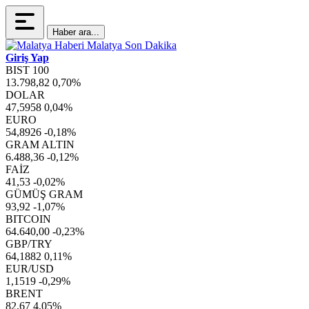
Haber ara...
Giriş Yap
BIST 100
13.798,82
0,70%
DOLAR
47,5958
0,04%
EURO
54,8926
-0,18%
GRAM ALTIN
6.488,36
-0,12%
FAİZ
41,53
-0,02%
GÜMÜŞ GRAM
93,92
-1,07%
BITCOIN
64.640,00
-0,23%
GBP/TRY
64,1882
0,11%
EUR/USD
1,1519
-0,29%
BRENT
82,67
4,05%