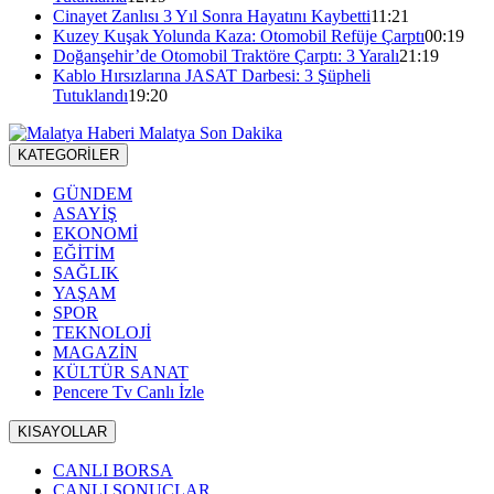
Cinayet Zanlısı 3 Yıl Sonra Hayatını Kaybetti
11:21
Kuzey Kuşak Yolunda Kaza: Otomobil Refüje Çarptı
00:19
Doğanşehir’de Otomobil Traktöre Çarptı: 3 Yaralı
21:19
Kablo Hırsızlarına JASAT Darbesi: 3 Şüpheli
Tutuklandı
19:20
KATEGORİLER
GÜNDEM
ASAYİŞ
EKONOMİ
EĞİTİM
SAĞLIK
YAŞAM
SPOR
TEKNOLOJİ
MAGAZİN
KÜLTÜR SANAT
Pencere Tv Canlı İzle
KISAYOLLAR
CANLI BORSA
CANLI SONUÇLAR