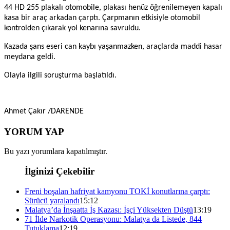
44 HD 255 plakalı otomobile, plakası henüz öğrenilemeyen kapalı
kasa bir araç arkadan çarptı. Çarpmanın etkisiyle otomobil
kontrolden çıkarak yol kenarına savruldu.
Kazada şans eseri can kaybı yaşanmazken, araçlarda maddi hasar
meydana geldi.
Olayla ilgili soruşturma başlatıldı.
Ahmet Çakır /DARENDE
YORUM YAP
Bu yazı yorumlara kapatılmıştır.
İlginizi Çekebilir
Freni boşalan hafriyat kamyonu TOKİ konutlarına çarptı:
Sürücü yaralandı
15:12
Malatya’da İnşaatta İş Kazası: İşçi Yüksekten Düştü
13:19
71 İlde Narkotik Operasyonu: Malatya da Listede, 844
Tutuklama
12:19