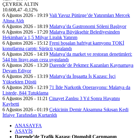
ÇEYREK ALTIN
10.608,47
-0,12%
6 Ağustos 2026 - 19:19
Vali Yavuz Pütürge’de Yatırımları Mercek
Altına Aldı
6 Ağustos 2026 - 18:19
Malatya’da Gastronomi Şöleni Başlıyor
6 Ağustos 2026 - 17:20
Malatya Büyükşehir Belediyesinden
Hekimhan’a 1,5 Milyar Liralık Yatırım
6 Ağustos 2026 - 15:12
Freni boşalan hafriyat kamyonu TOKİ
konutlarına çarptı: Sürücü yaralandı
6 Ağustos 2026 - 14:19
Malatya’da market ve restoran denetimleri:
544 bin lirayı aşan ceza uygulandı
6 Ağustos 2026 - 13:20
Darende’de Pekmez Kazanları Kaynamaya
Devam Ediyor
6 Ağustos 2026 - 13:19
Malatya’da İnşaatta İş Kazası: İşçi
Yüksekten Düştü
6 Ağustos 2026 - 12:19
71 İlde Narkotik Operasyonu: Malatya da
Listede, 844 Tutuklama
6 Ağustos 2026 - 11:21
Cinayet Zanlısı 3 Yıl Sonra Hayatını
Kaybetti
6 Ağustos 2026 - 01:19
Çekicinin Demir Aksamına Sıkışan Kedi
İtfaiye Tarafından Kurtarıldı
ANASAYFA
ASAYİŞ
Darende’de Trafik Kazası: Otomobil Çarpmanın