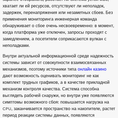
хватает ли ей ресурсов, отсутствуют ли неполадок,
задержек, перенапряжения или незаметных сбоев. Без
применения мониторинга инженерная команда
обнаруживает о сбое очень несвоевременно: в момент,
когда платформа уже отключен, запросы проходят с
замедлением, а посетители соприкасаются вулкан с
неполадками.
Внутри актуальной информационной среде надежность
системы зависит от совокупности взаимосвязанных
механизмов, поэтому источники типа
онлайн казино
дают возможность оценивать мониторинг не как
комплект трудных графиков, а в качестве прикладной
механизм контроля качества. Система способна
выглядеть рабочей снаружи, но внутри уже появляются
симптомы возможного сбоя: повышается нагрузка на
CPU, заканчивается пространство на накопителе, растет
период реакции системы данных, появляются