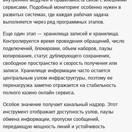
сервисами. Подобный мониторинг особенно нужен в
развитых системах, где каждая рабочая задача
выполняется через ряд программных этапов.
Еще один этап — хранилища записей и хранилища.
Контролируются время проведения обращений, число
подключений, блокировки, объем наборов, паузы
копирования, статус дублирующего сохранения,
свободное пространство и скорость получения или
записи. Хранилище информации часто остается
центральным узлом инфраструктуры, поэтому ее
перенагрузка заметно отражается на стабильность
полного казино онлайн сервиса.
Особое значение получает канальный надзор. Этот
инструмент отображает доступность узлов, паузы
обмена информации, пропуски сообщений,
передающую мощность линий и устойчивость