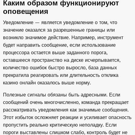
Каким образом функционируют
оповещения
Уведомление — является уведомление о том, что
значение оказался за разрешенные границы или
возникло значимое действие. Например, инструмент
будет направить сообщение, если использование
процессора остается выше заданного порога,
оставшееся пространство на диске исчерпывается,
количество ошибок быстро выросло, база данных
прекратила реагировать или длительность отклика
казино онлайн оказалось выше норму.
Полезные сигналы обязаны быть адресными. Если
сообщений очень многочисленно, команда прекращает
рассматривать уведомления как значимые сообщения.
Этот избыток осложняет реакции и усиливает опасность
пропустить реально критическую неполадку. Если
пороги выставлены слишком слабо, контроль будет не