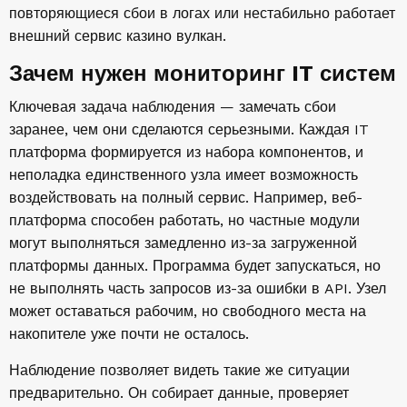
повторяющиеся сбои в логах или нестабильно работает
внешний сервис казино вулкан.
Зачем нужен мониторинг IT систем
Ключевая задача наблюдения — замечать сбои
заранее, чем они сделаются серьезными. Каждая IT
платформа формируется из набора компонентов, и
неполадка единственного узла имеет возможность
воздействовать на полный сервис. Например, веб-
платформа способен работать, но частные модули
могут выполняться замедленно из-за загруженной
платформы данных. Программа будет запускаться, но
не выполнять часть запросов из-за ошибки в API. Узел
может оставаться рабочим, но свободного места на
накопителе уже почти не осталось.
Наблюдение позволяет видеть такие же ситуации
предварительно. Он собирает данные, проверяет