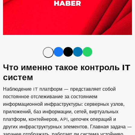
Что именно такое контроль IT
систем
Наблюдение IT платформ — представляет собой
постоянное отслеживание за состоянием
информационной инфраструктуры: серверных узлов,
приложений, баз информации, сетей, виртуальных
платформ, контейнеров, API, цепочек операций и
других инфраструктурных элементов. Главная задача —
заранее отображать, работает ли система устойчиво,